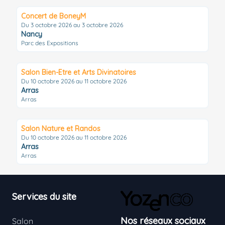
Concert de BoneyM
Du 3 octobre 2026 au 3 octobre 2026
Nancy
Parc des Expositions
Salon Bien-Etre et Arts Divinatoires
Du 10 octobre 2026 au 11 octobre 2026
Arras
Arras
Salon Nature et Randos
Du 10 octobre 2026 au 11 octobre 2026
Arras
Arras
Footer
Services du site
Nos réseaux sociaux
Salon