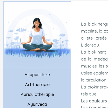
La biokinerg
mobilité, la c
a été créée 
Lidoreau.
La biokinergi
de la médecin
muscles, les t
utilise égale
Acupuncture
la circulation
Art-thérapie
La biokinergi
tels que :
Auriculothérapie
Les douleurs 
Ayurveda
Les troubles