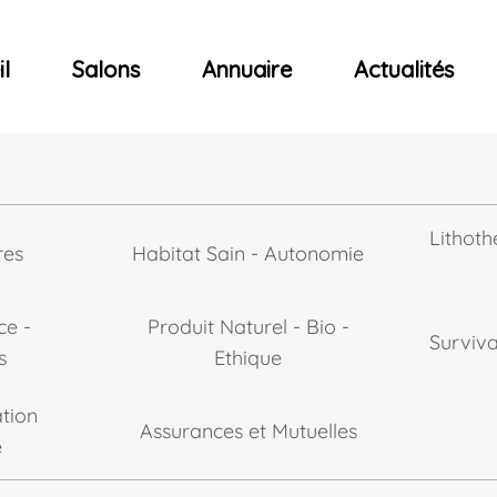
ncerts
l
Salons
Annuaire
Actualités
Lithoth
res
Habitat Sain - Autonomie
ce -
Produit Naturel - Bio -
Surviv
s
Ethique
tion
Assurances et Mutuelles
e