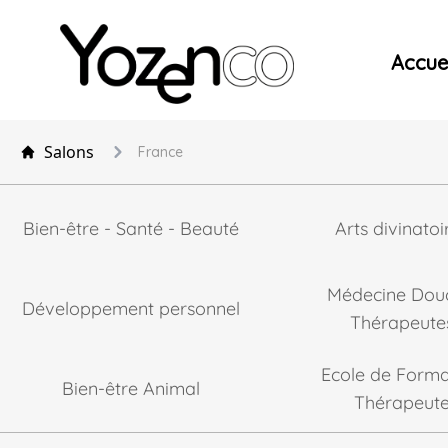
Yozenco - Organisateur de Salons, Evénements et Co
Accuei
Salons
France
Bien-être - Santé - Beauté
Arts divinatoi
Médecine Dou
Développement personnel
Thérapeute
Ecole de Forma
Bien-être Animal
Thérapeut