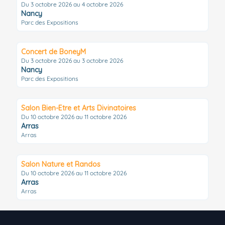
Du 3 octobre 2026 au 4 octobre 2026
Nancy
Parc des Expositions
Concert de BoneyM
Du 3 octobre 2026 au 3 octobre 2026
Nancy
Parc des Expositions
Salon Bien-Etre et Arts Divinatoires
Du 10 octobre 2026 au 11 octobre 2026
Arras
Arras
Salon Nature et Randos
Du 10 octobre 2026 au 11 octobre 2026
Arras
Arras
Footer