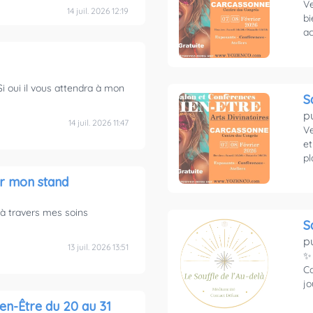
V
14 juil. 2026 12:19
bi
ac
i oui il vous attendra à mon
S
p
14 juil. 2026 11:47
Ve
et
pl
r mon stand
à travers mes soins
S
p
13 juil. 2026 13:51
✨ 
C
jo
ien-Être du 20 au 31