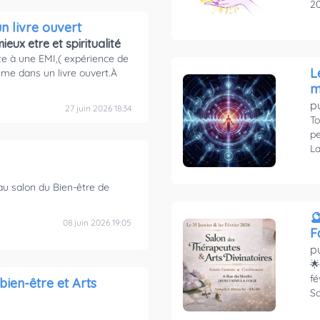
20
n livre ouvert
mieux etre et spiritualité
te à une EMI,( expérience de
L
me dans un livre ouvert.À
m
p
27 juin 2026 18:34
To
pe
La
 au salon du Bien-être de

08 juin 2026 19:05
p
🌟
fé
Sa