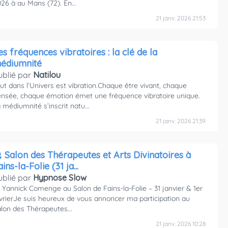
26 à au Mans (72). En...
21 janv. 2026 21:53
es fréquences vibratoires : la clé de la
édiumnité
ublié par
Natilou
ut dans l’Univers est vibration.Chaque être vivant, chaque
nsée, chaque émotion émet une fréquence vibratoire unique.
 médiumnité s’inscrit natu...
21 janv. 2026 21:39
 Salon des Thérapeutes et Arts Divinatoires à
Fains-la-Folie (31 ja...
ublié par
Hypnose Slow
 Yannick Comenge au Salon de Fains-la-Folie – 31 janvier & 1er
vrierJe suis heureux de vous annoncer ma participation au
lon des Thérapeutes...
21 janv. 2026 10:28