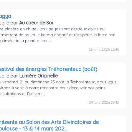
agya
ublié par
Au coeur de Soi
e planète en chute : les yagyas sont des feux divins qui
rmettent de bruler le karma négatif et récupérer la force non
primée de la planète en c...
28 janv. 2026 20:45
estival des énergies Tréhorenteuc (août)
ublié par
Lumière Originelle
 vendredi 21 au dimanche 23 août, à Tréhorenteuc, nous vous
vitons à venir à notre rencontre pour découvrir nos soins,
nsultations et l’univers...
24 janv. 2026 23:42
résente au Salon des Arts Divinatoires de
oulouse - 13 & 14 mars 202...