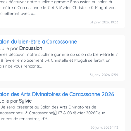
enez découvrir notre sublime gamme Emoussion au salon du
en-être à Carcassonne le 7 et 8 février. Christelle & Magali vous
cueilleront avec p...
31 janv. 2026 19:33
alon du bien-être à Carcassonne
ublié par
Emoussion
nez découvrir notre sublime gamme au salon du bien-être le 7
 8 février emplacement 54, Christelle et Magali se feront un
aisir de vous rencontr...
31 janv. 2026 17:59
alon des Arts Divinatoires de Carcassonne 2026
ublié par
Sylvie
Je serai présente au Salon des Arts Divinatoires de
arcassonne✨📍 Carcassonne🗓 07 & 08 février 2026Deux
urnées de rencontres, d’é...
30 janv. 2026 11:13