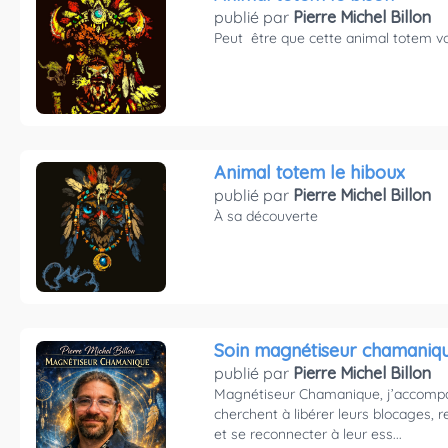
publié par
Pierre Michel Billon
Peut être que cette animal totem vo
Animal totem le hiboux
publié par
Pierre Michel Billon
À sa découverte
Soin magnétiseur chamaniq
publié par
Pierre Michel Billon
Magnétiseur Chamanique, j’accompag
cherchent à libérer leurs blocages, r
et se reconnecter à leur ess...