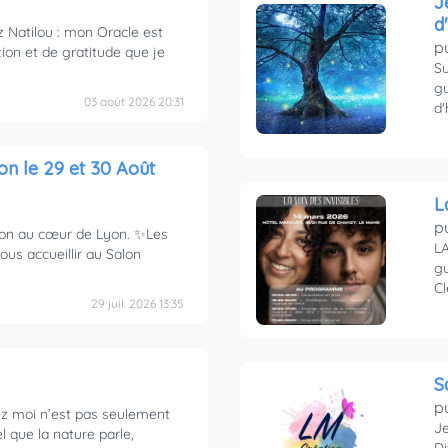
Je s
d
 Natilou : mon Oracle est
p
ion et de gratitude que je
Su
g
03 août 2026 20:31
d'
e 29 et 30 Août
L
p
on au cœur de Lyon. ✨Les
LA
ous accueillir au Salon
gu
Cl
29 juil. 2026 13:35
p
z moi n’est pas seulement
Je
l que la nature parle,