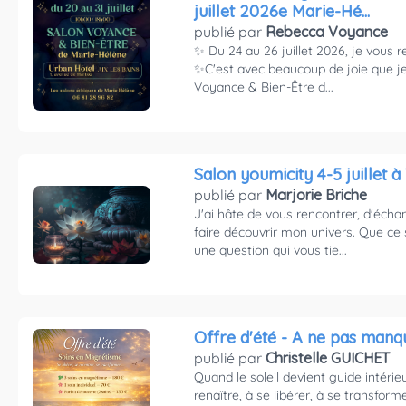
juillet 2026e Marie-Hé...
publié par
Rebecca Voyance
✨ Du 24 au 26 juillet 2026, je vous r
✨C'est avec beaucoup de joie que je
Voyance & Bien-Être d...
Salon youmicity 4-5 juillet à
publié par
Marjorie Briche
J'ai hâte de vous rencontrer, d'éch
faire découvrir mon univers. Que ce s
une question qui vous tie...
Offre d'été - A ne pas manq
publié par
Christelle GUICHET
​Quand le soleil devient guide intérie
renaître, à se libérer, à se transforme