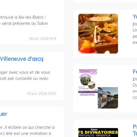
Y
etrouve à Aix-les-Bains !
 serai présente au Salon
p
Un
pe
06 juil. 2026 16:13
ex
 Villeneuve d'ascq
F
anger avec vous et de vous
oit par curiosité ou avec
p
Du
in
03 juil. 2026 23:27
co
uer
P
ur…Il éclaire ce qui cherche à
T
r.L’été est une invitation à