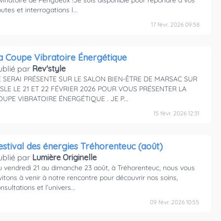
vinatoire de Périgueux !Je suis disponible pour répondre à vos
utes et interrogations l...
17 févr. 2026 09:58
a Coupe Vibratoire Énergétique
ublié par
Rev'style
E SERAI PRÉSENTE SUR LE SALON BIEN-ÊTRE DE MARSAC SUR
'ISLE LE 21 ET 22 FÉVRIER 2026 POUR VOUS PRÉSENTER LA
OUPE VIBRATOIRE ÉNERGÉTIQUE . JE P...
15 févr. 2026 12:31
estival des énergies Tréhorenteuc (août)
ublié par
Lumière Originelle
 vendredi 21 au dimanche 23 août, à Tréhorenteuc, nous vous
vitons à venir à notre rencontre pour découvrir nos soins,
nsultations et l’univers...
09 févr. 2026 10:55