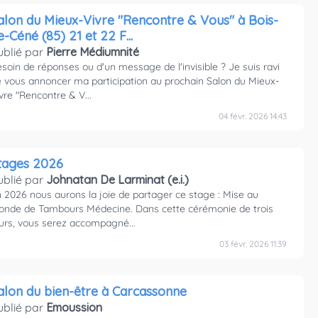
alon du Mieux-Vivre "Rencontre & Vous" à Bois-
e-Céné (85) 21 et 22 F...
ublié par
Pierre Médiumnité
soin de réponses ou d'un message de l'invisible ? Je suis ravi
 vous annoncer ma participation au prochain Salon du Mieux-
vre "Rencontre & V...
04 févr. 2026 14:43
tages 2026
ublié par
Johnatan De Larminat (e.i.)
 2026 nous aurons la joie de partager ce stage : Mise au
nde de Tambours Médecine. Dans cette cérémonie de trois
urs, vous serez accompagné...
03 févr. 2026 11:39
alon du bien-être à Carcassonne
ublié par
Emoussion