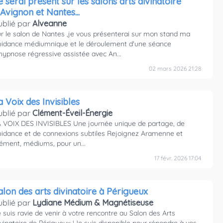
erai présent sur les salons arts divinatoire
'Avignon et Nantes...
ublié par
Alveanne
r le salon de Nantes ,je vous présenterai sur mon stand ma
uidance médiumnique et le déroulement d'une séance
hypnose régressive assistée avec An...
02 mars 2026 21:28
a Voix des Invisibles
ublié par
Clément-Éveil-Énergie
 VOIX DES INVISIBLES Une journée unique de partage, de
idance et de connexions subtiles Rejoignez Aramenne et
ément, médiums, pour un...
17 févr. 2026 17:04
Salon des arts divinatoire à Périgueux
ublié par
Lydiane Médium & Magnétiseuse
 suis ravie de venir à votre rencontre au Salon des Arts