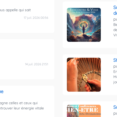
S
us appelle qui sait
d
17 juil. 2026 00:56
p
Be
de
Vi
S
14 juil. 2026 21:51
p
En
Mo
jo
ue
ne celles et ceux qui
S
etrouver leur énergie vitale
p