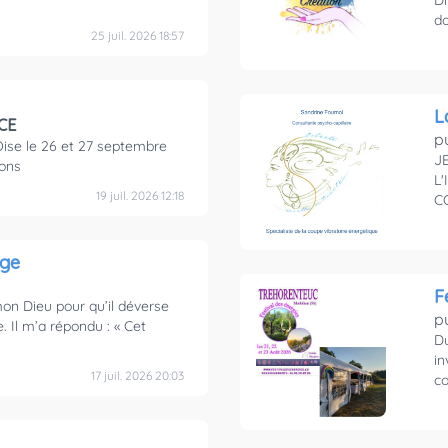
Di
do
25 juil. 2026 18:57
L
CE
p
Oise le 26 et 27 septembre
J
ions
L
19 juil. 2026 12:18
C
uge
F
mon Dieu pour qu’il déverse
p
Il m’a répondu : « Cet
Du
in
17 juil. 2026 20:03
co