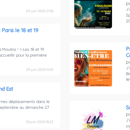
p
J’
29 juin 2026 21:36
Sp
20
Paris le 18 et 19
P
Moulins ! ✨Les 18 et 19
C
 accueillir pour la première
p
J’
29 juin 2026 11:29
Bi
fé
nd Est
 mes déplacements dans le
S
6 septembre au dimanche 27
p
J’
28 juin 2026 18:22
sa