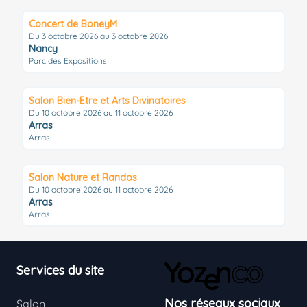
Concert de BoneyM
Du 3 octobre 2026 au 3 octobre 2026
Nancy
Parc des Expositions
Salon Bien-Etre et Arts Divinatoires
Du 10 octobre 2026 au 11 octobre 2026
Arras
Arras
Salon Nature et Randos
Du 10 octobre 2026 au 11 octobre 2026
Arras
Arras
Footer
Services du site
Nos réseaux sociaux
Salon