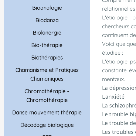
Bioanalogie
relationnelles
L'étiologie 
Biodanza
chercheurs co
Biokinergie
continuent de
Voici quelque
Bio-thérapie
étudiée :
Biothérapies
L'étiologie p
Chamanisme et Pratiques
constante évo
Chamaniques
mentaux.
La dépressio
Chromathérapie -
L'anxiété
Chromothérapie
La schizophr
Danse mouvement thérapie
Le trouble bi
Le trouble de
Décodage biologique
Les troubles 