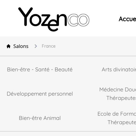
Yozenco - Organisateur de Salons, Evénements et Co
Accuei
Salons
France
Bien-être - Santé - Beauté
Arts divinatoi
Médecine Dou
Développement personnel
Thérapeute
Ecole de Forma
Bien-être Animal
Thérapeut