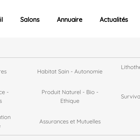
ncerts
l
Salons
Annuaire
Actualités
Lithoth
res
Habitat Sain - Autonomie
ce -
Produit Naturel - Bio -
Surviv
s
Ethique
tion
Assurances et Mutuelles
e