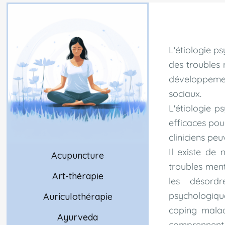
L'étiologie p
des troubles 
développement
sociaux.
L'étiologie 
efficaces pou
cliniciens peu
Il existe de
Acupuncture
troubles ment
Art-thérapie
les désordr
psychologiqu
Auriculothérapie
coping malad
Ayurveda
comprennent