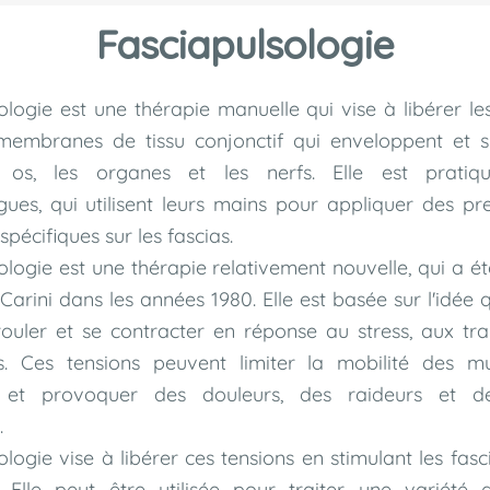
Fasciapulsologie
ologie est une thérapie manuelle qui vise à libérer le
 membranes de tissu conjonctif qui enveloppent et s
s os, les organes et les nerfs. Elle est prati
gues, qui utilisent leurs mains pour appliquer des pr
écifiques sur les fascias.
ologie est une thérapie relativement nouvelle, qui a 
Carini dans les années 1980. Elle est basée sur l'idée 
rouler et se contracter en réponse au stress, aux tr
. Ces tensions peuvent limiter la mobilité des m
s, et provoquer des douleurs, des raideurs et de
.
logie vise à libérer ces tensions en stimulant les fasc
. Elle peut être utilisée pour traiter une variété d