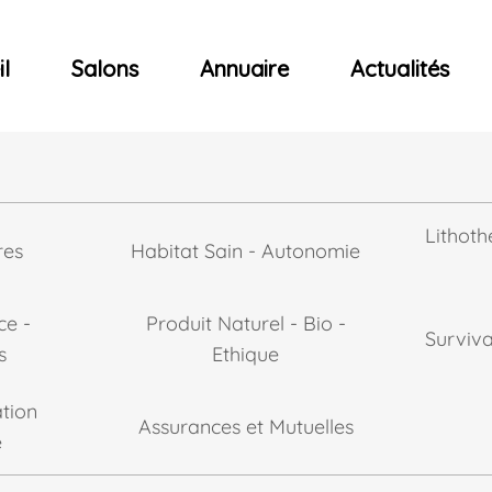
ncerts
l
Salons
Annuaire
Actualités
Lithoth
res
Habitat Sain - Autonomie
ce -
Produit Naturel - Bio -
Surviv
s
Ethique
tion
Assurances et Mutuelles
e