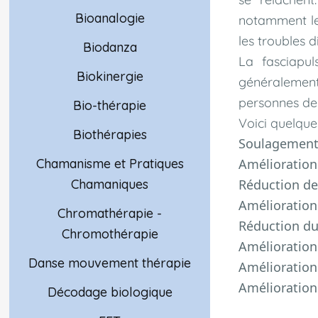
Bioanalogie
notamment les
les troubles d
Biodanza
La fasciapul
Biokinergie
généralement
personnes de
Bio-thérapie
Voici quelques
Biothérapies
Soulagement 
Amélioration 
Chamanisme et Pratiques
Réduction de
Chamaniques
Amélioration
Chromathérapie -
Réduction du 
Chromothérapie
Amélioration
Danse mouvement thérapie
Amélioration 
Amélioration
Décodage biologique