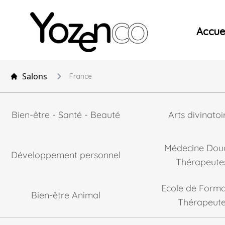
Yozenco - Organisateur de Salons, Evénements et Co
Accuei
Salons
France
Bien-être - Santé - Beauté
Arts divinatoi
Médecine Dou
Développement personnel
Thérapeute
Ecole de Forma
Bien-être Animal
Thérapeut