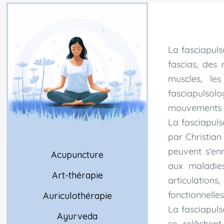
La fasciapuls
fascias, des
muscles, le
fasciapulsolo
mouvements sp
La fasciapuls
par Christian 
peuvent s'en
Acupuncture
aux maladies
Art-thérapie
articulation
fonctionnelles
Auriculothérapie
La fasciapulso
Ayurveda
se relâchent