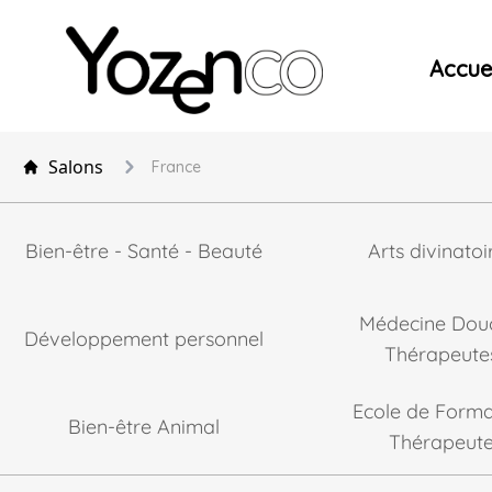
Yozenco - Organisateur de Salons, Evénements et Co
Accuei
Salons
France
Bien-être - Santé - Beauté
Arts divinatoi
Médecine Dou
Développement personnel
Thérapeute
Ecole de Forma
Bien-être Animal
Thérapeut