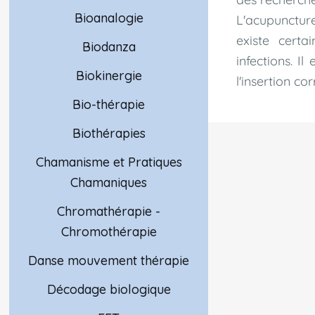
Bioanalogie
L'acupunctur
existe certa
Biodanza
infections. I
Biokinergie
l'insertion cor
Bio-thérapie
Biothérapies
Chamanisme et Pratiques
Chamaniques
Chromathérapie -
Chromothérapie
Danse mouvement thérapie
Décodage biologique