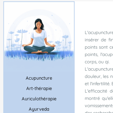
L'acupuncture
insérer de fi
points sont c
points, l'acu
corps, ou qi.
L'acupuncture
douleur, les 
Acupuncture
et l'infertilit
Art-thérapie
L'efficacité
montré qu'ell
Auriculothérapie
vomissements.
Ayurveda
des recherche