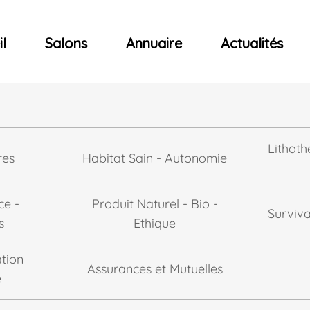
ncerts
l
Salons
Annuaire
Actualités
Lithoth
res
Habitat Sain - Autonomie
ce -
Produit Naturel - Bio -
Surviv
s
Ethique
tion
Assurances et Mutuelles
e