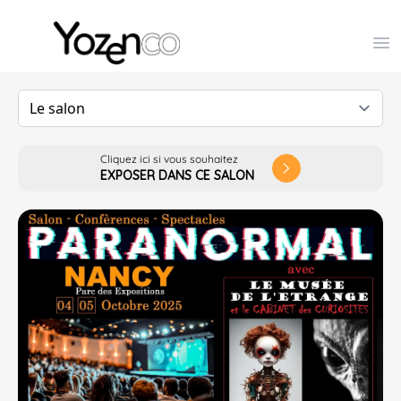
Yozenco - Organisateur de Salons, Evénements et Co
Op
Cliquez ici si vous souhaitez
arrow_forward_ios
EXPOSER DANS CE SALON