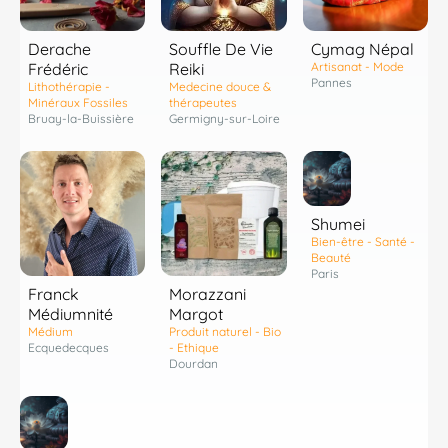
Derache
Souffle De Vie
Cymag Népal
Frédéric
Reiki
Artisanat - Mode
Pannes
Lithothérapie -
Medecine douce &
Minéraux Fossiles
thérapeutes
Bruay-la-Buissière
Germigny-sur-Loire
Shumei
Bien-être - Santé -
Beauté
Paris
Franck
Morazzani
Médiumnité
Margot
Médium
Produit naturel - Bio
Ecquedecques
- Ethique
Dourdan