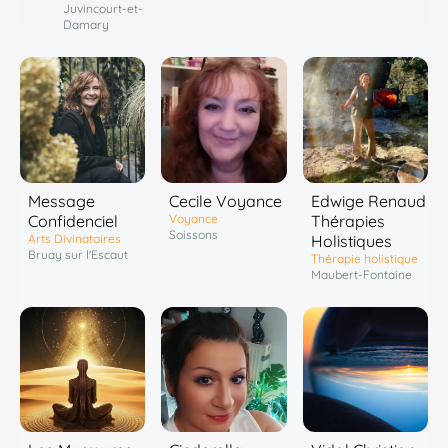
Juvincourt-et-
Damary
Message
Cecile Voyance
Edwige Renaud
Confidenciel
Voyance
Thérapies
Soissons
Arts Divinatoires
Holistiques
Bruay sur l'Escaut
Thérapie holistique
Maubert-Fontaine