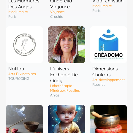
Les Murmures
Cinderella
Vidal Christian
Des Anges
Voyance
Mediumnité
Paris
Mediumnité
Voyance
Paris
Crochte
Natilou
L'univers
Dimensions
Arts Divinatoires
Enchanté De
Chakras
TOURCOING
Cindy
Art-développement
Rousies
Lithothérapie -
Minéraux Fossiles
Arras