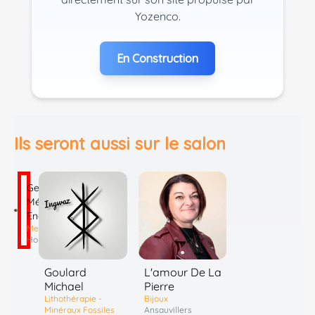
Yozenco.
En Construction
Ils seront aussi sur le salon
Georges
Médium
Energies
Mediumnité
Houdain
Goulard
L'amour De La
Michael
Pierre
Lithothérapie -
Bijoux
Minéraux Fossiles
Ansauvillers