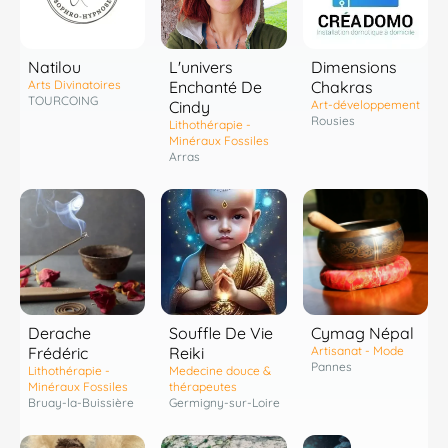
Natilou
L'univers
Dimensions
Arts Divinatoires
Enchanté De
Chakras
TOURCOING
Cindy
Art-développement
Rousies
Lithothérapie -
Minéraux Fossiles
Arras
Derache
Souffle De Vie
Cymag Népal
Frédéric
Reiki
Artisanat - Mode
Pannes
Lithothérapie -
Medecine douce &
Minéraux Fossiles
thérapeutes
Bruay-la-Buissière
Germigny-sur-Loire