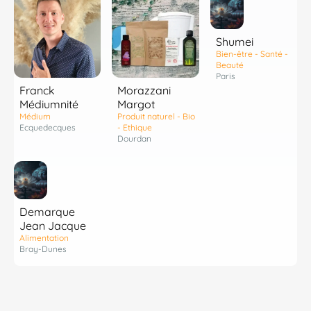
Shumei
Bien-être - Santé -
Beauté
Paris
Franck
Morazzani
Médiumnité
Margot
Médium
Produit naturel - Bio
Ecquedecques
- Ethique
Dourdan
Demarque
Jean Jacque
Alimentation
Bray-Dunes