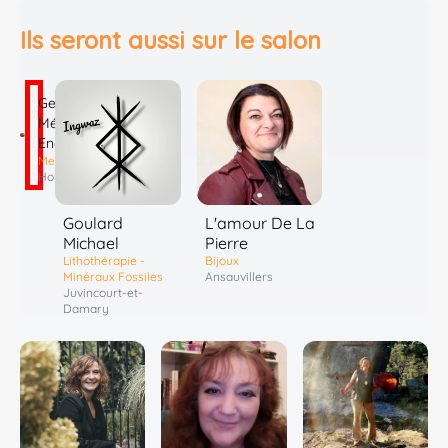
Ils seront aussi sur le salon
Georges
Médium
Energies
Mediumnité
Houdain
Goulard
L'amour De La
Michael
Pierre
Lithothérapie -
Bijoux
Minéraux Fossiles
Ansauvillers
Juvincourt-et-
Damary