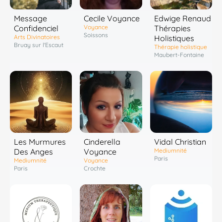
Message
Cecile Voyance
Edwige Renaud
Confidenciel
Voyance
Thérapies
Soissons
Arts Divinatoires
Holistiques
Bruay sur l'Escaut
Thérapie holistique
Maubert-Fontaine
Les Murmures
Cinderella
Vidal Christian
Des Anges
Voyance
Mediumnité
Paris
Mediumnité
Voyance
Paris
Crochte