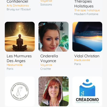
Confidenciel
Voyance
Thérapies
Soissons
Arts Divinatoires
Holistiques
Bruay sur l'Escaut
Thérapie holistique
Maubert-Fontaine
Les Murmures
Cinderella
Vidal Christian
Des Anges
Voyance
Mediumnité
Paris
Mediumnité
Voyance
Paris
Crochte