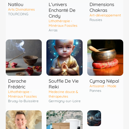
Natilou
L'univers
Dimensions
Arts Divinatoires
Enchanté De
Chakras
TOURCOING
Cindy
Art-développement
Rousies
Lithothérapie -
Minéraux Fossiles
Arras
Derache
Souffle De Vie
Cymag Népal
Frédéric
Reiki
Artisanat - Mode
Pannes
Lithothérapie -
Medecine douce &
Minéraux Fossiles
thérapeutes
Bruay-la-Buissière
Germigny-sur-Loire