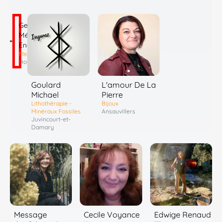
Georges
Médium
Energies
Mediumnité
Houdain
Goulard
L'amour De La
Michael
Pierre
Lithothérapie -
Bijoux
Minéraux Fossiles
Ansauvillers
Juvincourt-et-
Damary
Message
Cecile Voyance
Edwige Renaud