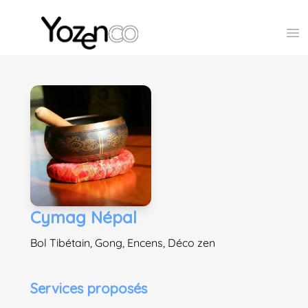
Yozenco - Organisateur de Salons, Evénements et Co
Op
Cymag Népal
Bol Tibétain, Gong, Encens, Déco zen
Services proposés