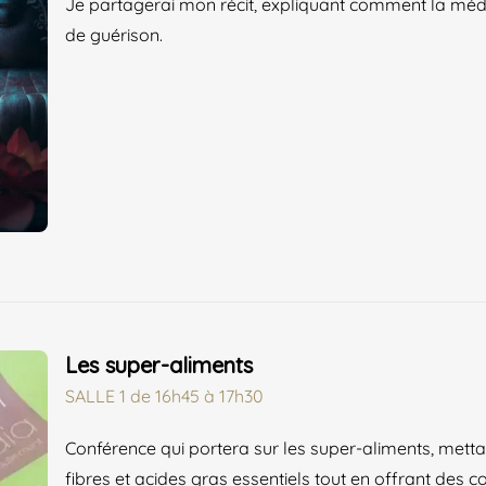
Je partagerai mon récit, expliquant comment la méd
de guérison.
Les super-aliments
SALLE 1
de
16h45 à 17h30
Conférence qui portera sur les super-aliments, mettan
fibres et acides gras essentiels tout en offrant des c