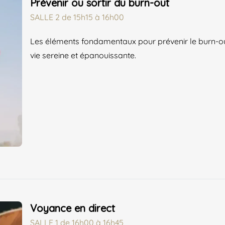
Prévenir ou sortir du burn-out
SALLE 2
de
15h15 à 16h00
Les éléments fondamentaux pour prévenir le burn-out
vie sereine et épanouissante.
Voyance en direct
SALLE 1
de
16h00 à 16h45