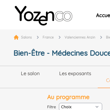
Yozenco - Organisateur de Salons, Evénements et Co
Accuei
Salons
France
Valenciennes Anzin
Bi
Bien-Être - Médecines Douces
Le salon
Les exposants
C
Au programme
Filtre