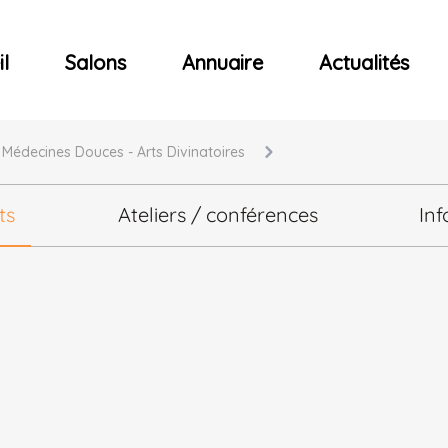
ncerts
l
Salons
Annuaire
Actualités
- Médecines Douces - Arts Divinatoires
ts
Ateliers / conférences
Inf