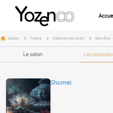
Yozenco - Organisateur de Salons, Evénements et Co
Accuei
Salons
France
Valenciennes Anzin
Bien-Être 
Le salon
Les exposan
Shumei