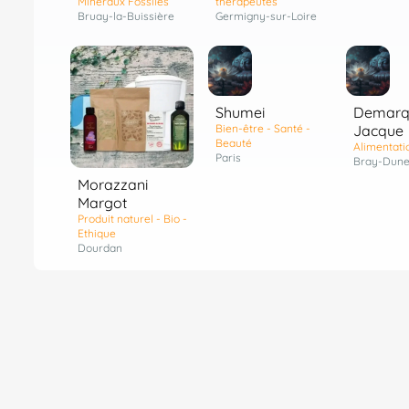
Minéraux Fossiles
thérapeutes
Bruay-la-Buissière
Germigny-sur-Loire
Shumei
Demarq
Bien-être - Santé -
Jacque
Beauté
Alimentati
Paris
Bray-Dune
Morazzani
Margot
Produit naturel - Bio -
Ethique
Dourdan