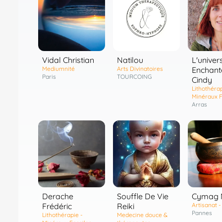
Vidal Christian
Natilou
L'univer
Mediumnité
Arts Divinatoires
Enchant
Paris
TOURCOING
Cindy
Lithothérap
Minéraux F
Arras
Derache
Souffle De Vie
Cymag 
Frédéric
Reiki
Artisanat 
Pannes
Lithothérapie -
Medecine douce &