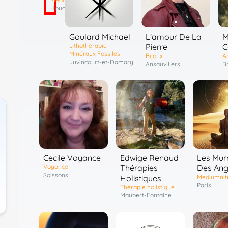
Houdain
Goulard Michael
L'amour De La
M
Lithothérapie -
Pierre
C
Minéraux Fossiles
Bijoux
Ar
Juvincourt-et-Damary
Ansauvillers
Br
Cecile Voyance
Edwige Renaud
Les Mur
Voyance
Thérapies
Des An
Soissons
Holistiques
Mediumnit
Paris
Thérapie holistique
Maubert-Fontaine