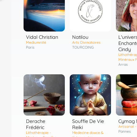
Vidal Christian
Natilou
L'univer
Mediumnité
Arts Divinatoires
Enchant
Paris
TOURCOING
Cindy
Lithothérap
Minéraux F
Arras
Derache
Souffle De Vie
Cymag 
Frédéric
Reiki
Artisanat 
Pannes
Lithothérapie -
Medecine douce &