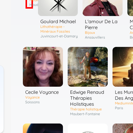
Houdain
Goulard Michael
L'amour De La
M
Lithothérapie -
Pierre
C
Minéraux Fossiles
Bijoux
Ar
Juvincourt-et-Damary
Ansauvillers
Br
Cecile Voyance
Edwige Renaud
Les Mur
Voyance
Thérapies
Des An
Soissons
Holistiques
Mediumnit
Paris
Thérapie holistique
Maubert-Fontaine