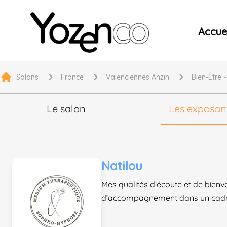
Yozenco - Organisateur de Salons, Evénements et Co
Accuei
Salons
France
Valenciennes Anzin
Bien-Être 
Le salon
Les exposan
Natilou
Mes qualités d’écoute et de bienve
d’accompagnement dans un cadre d