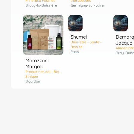
Minéraux Fossiles
thérapeutes
Bruay-la-Buissière
Germigny-sur-Loire
Shumei
Demarq
Bien-être - Santé -
Jacque
Beauté
Alimentati
Paris
Bray-Dune
Morazzani
Margot
Produit naturel - Bio -
Ethique
Dourdan