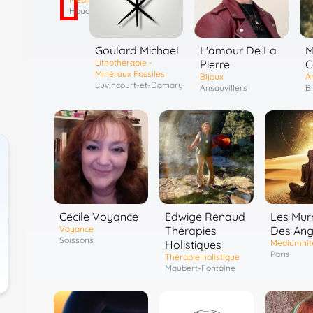
Houdain
Goulard Michael
L'amour De La
M
Lithothérapie -
Pierre
C
Minéraux Fossiles
Bijoux
Ar
Juvincourt-et-Damary
Ansauvillers
Br
Cecile Voyance
Edwige Renaud
Les Mur
Voyance
Thérapies
Des An
Soissons
Holistiques
Mediumnit
Paris
Thérapie holistique
Maubert-Fontaine