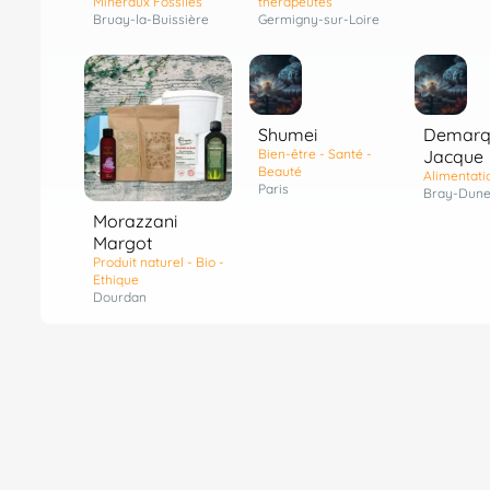
Minéraux Fossiles
thérapeutes
Bruay-la-Buissière
Germigny-sur-Loire
Shumei
Demarq
Bien-être - Santé -
Jacque
Beauté
Alimentati
Paris
Bray-Dune
Morazzani
Margot
Produit naturel - Bio -
Ethique
Dourdan