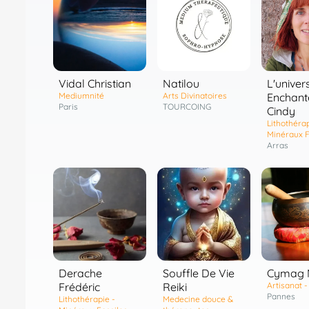
Vidal Christian
Natilou
L'univer
Mediumnité
Arts Divinatoires
Enchant
Paris
TOURCOING
Cindy
Lithothérap
Minéraux F
Arras
Derache
Souffle De Vie
Cymag 
Frédéric
Reiki
Artisanat 
Pannes
Lithothérapie -
Medecine douce &