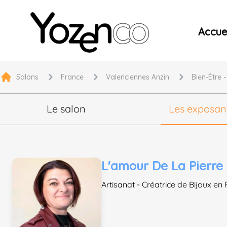
Yozenco - Organisateur de Salons, Evénements et Co
Accuei
Salons
France
Valenciennes Anzin
Bien-Être 
Le salon
Les exposan
L'amour De La Pierre
Artisanat - Créatrice de Bijoux en 