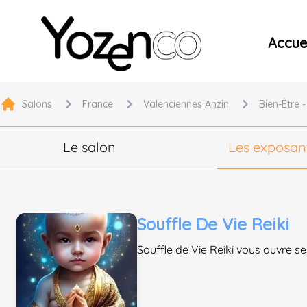
Yozenco - Organisateur de Salons, Evénements et Co
Accuei
Salons
France
Valenciennes Anzin
Bien-Être 
Le salon
Les exposan
Souffle De Vie Reiki
Souffle de Vie Reiki vous ouvre se