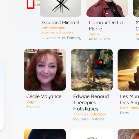
Houdain
Goulard Michael
L'amour De La
M
Lithothérapie -
Pierre
C
Minéraux Fossiles
Bijoux
Ar
Juvincourt-et-Damary
Ansauvillers
Br
Cecile Voyance
Edwige Renaud
Les Mur
Voyance
Thérapies
Des An
Soissons
Holistiques
Mediumnit
Paris
Thérapie holistique
Maubert-Fontaine