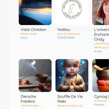
Vidal Christian
Natilou
L'univer
Mediumnité
Arts Divinatoires
Enchant
Paris
TOURCOING
Cindy
Lithothérap
Minéraux F
Arras
Derache
Souffle De Vie
Cymag 
Frédéric
Reiki
Artisanat 
Pannes
Lithothérapie -
Medecine douce &