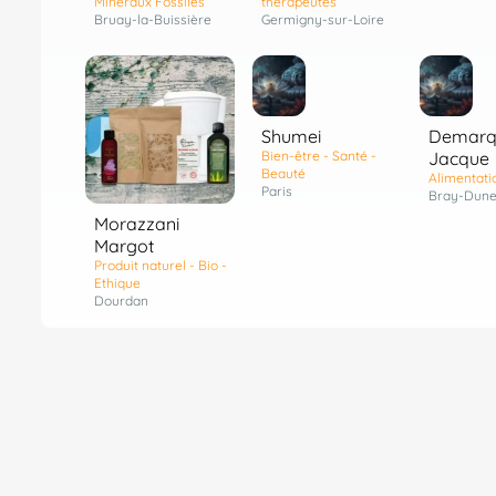
Minéraux Fossiles
thérapeutes
Bruay-la-Buissière
Germigny-sur-Loire
Shumei
Demarq
Bien-être - Santé -
Jacque
Beauté
Alimentati
Paris
Bray-Dune
Morazzani
Margot
Produit naturel - Bio -
Ethique
Dourdan