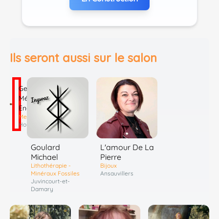
Ils seront aussi sur le salon
Georges
Médium
Energies
Mediumnité
Houdain
Goulard
L'amour De La
Michael
Pierre
Lithothérapie -
Bijoux
Minéraux Fossiles
Ansauvillers
Juvincourt-et-
Damary