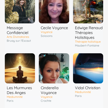
Message
Cecile Voyance
Edwige Renaud
Confidenciel
Voyance
Thérapies
Soissons
Arts Divinatoires
Holistiques
Bruay sur l'Escaut
Thérapie holistique
Maubert-Fontaine
Les Murmures
Cinderella
Vidal Christian
Des Anges
Voyance
Mediumnité
Paris
Mediumnité
Voyance
Paris
Crochte