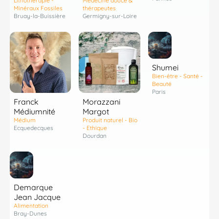
Lithothérapie -
Medecine douce &
Minéraux Fossiles
thérapeutes
Bruay-la-Buissière
Germigny-sur-Loire
Shumei
Bien-être - Santé -
Beauté
Paris
Franck
Morazzani
Médiumnité
Margot
Médium
Produit naturel - Bio
Ecquedecques
- Ethique
Dourdan
Demarque
Jean Jacque
Alimentation
Bray-Dunes