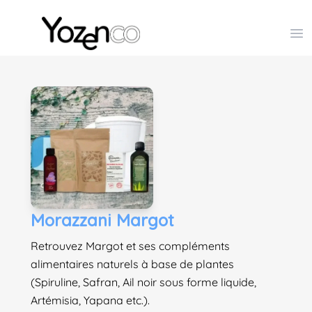
Yozenco - Organisateur de Salons, Evénements et Co
Op
Morazzani Margot
Retrouvez Margot et ses compléments
alimentaires naturels à base de plantes
(Spiruline, Safran, Ail noir sous forme liquide,
Artémisia, Yapana etc.).