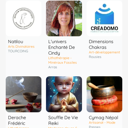
Natilou
L'univers
Dimensions
Arts Divinatoires
Enchanté De
Chakras
TOURCOING
Cindy
Art-développement
Rousies
Lithothérapie -
Minéraux Fossiles
Arras
Derache
Souffle De Vie
Cymag Népal
Frédéric
Reiki
Artisanat - Mode
Pannes