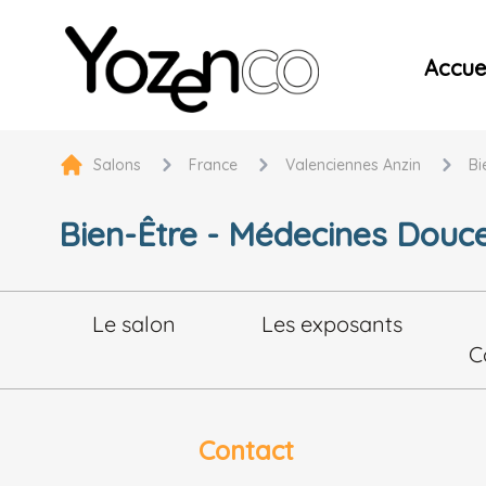
Yozenco - Organisateur de Salons, Evénements et Co
Accuei
Salons
France
Valenciennes Anzin
Bi
Bien-Être - Médecines Douces
Le salon
Les exposants
C
Contact