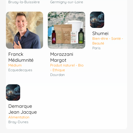
Bruay-la-Buissière
Germigny-sur-Loire
Shumei
Bien-être - Santé -
Beauté
Paris
Franck
Morazzani
Médiumnité
Margot
Médium
Produit naturel - Bio
Ecquedecques
- Ethique
Dourdan
Demarque
Jean Jacque
Alimentation
Bray-Dunes