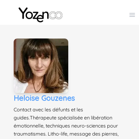
Yozenco - Organisateur de Salons, Evénements et Co
Op
Heloise Gouzenes
Contact avec les défunts et les
guides.Thérapeute spécialisée en libération
émotionnelle, techniques neuro-sciences pour
traumatismes. Litho-life, message des pierres,