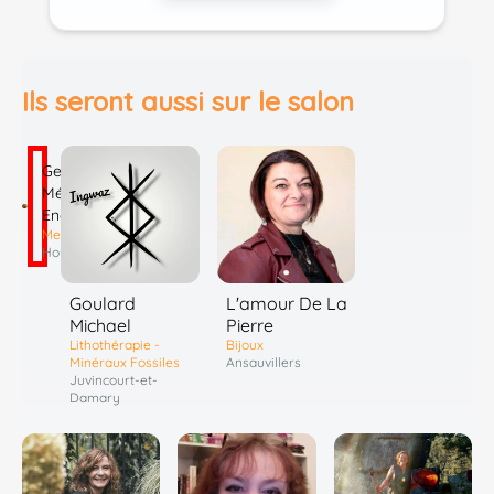
Ils seront aussi sur le salon
Georges
Médium
Energies
Mediumnité
Houdain
Goulard
L'amour De La
Michael
Pierre
Lithothérapie -
Bijoux
Minéraux Fossiles
Ansauvillers
Juvincourt-et-
Damary