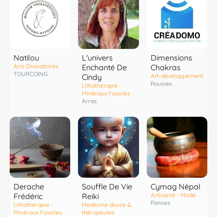
Natilou
L'univers
Dimensions
Arts Divinatoires
Enchanté De
Chakras
TOURCOING
Cindy
Art-développement
Rousies
Lithothérapie -
Minéraux Fossiles
Arras
Derache
Souffle De Vie
Cymag Népal
Frédéric
Reiki
Artisanat - Mode
Pannes
Lithothérapie -
Medecine douce &
Minéraux Fossiles
thérapeutes