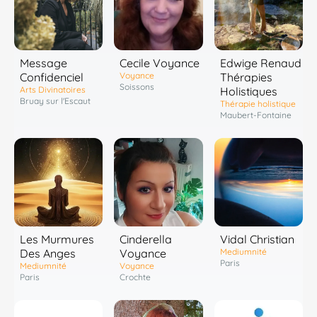
Message
Cecile Voyance
Edwige Renaud
Confidenciel
Voyance
Thérapies
Soissons
Arts Divinatoires
Holistiques
Bruay sur l'Escaut
Thérapie holistique
Maubert-Fontaine
Les Murmures
Cinderella
Vidal Christian
Des Anges
Voyance
Mediumnité
Paris
Mediumnité
Voyance
Paris
Crochte