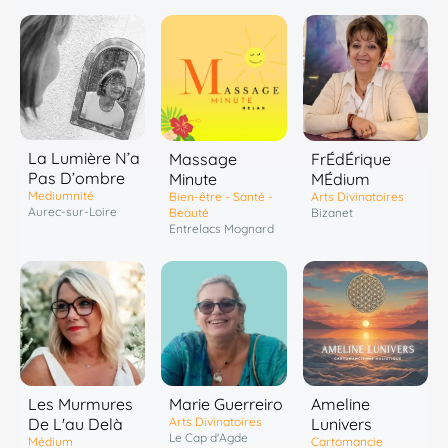
La Lumière N’a
Massage
FrÉdÉrique
Pas D’ombre
Minute
MÉdium
Mediumnité
Bien-être - Santé -
Arts Divinatoires
Aurec-sur-Loire
Beauté
Bizanet
Entrelacs Mognard
Les Murmures
Marie Guerreiro
Ameline
De L'au Delà
Arts Divinatoires
Lunivers
Le Cap d'Agde
Médium
Cartomancie