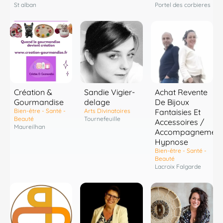
St alban
Portel des corbieres
Création &
Sandie Vigier-
Achat Revente
Gourmandise
delage
De Bijoux
Bien-être - Santé -
Arts Divinatoires
Fantaisies Et
Beauté
Tournefeuille
Accessoires /
Maureilhan
Accompagnement
Hypnose
Bien-être - Santé -
Beauté
Lacroix Falgarde