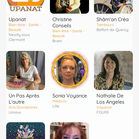
Shâm'an Créa
Upanat
Christine
Tambours
Bien-être - Santé -
Conseils
Belfort-du-Quercy
Beauté
Bien-être - Santé -
Neuilly sous
Beauté
Clermont
Bram
Un Pas Après
Sonia Voyance
Nathalie De
L'autre
Médium
Los Angeles
Lille
Arts Divinatoires
Voyance
Limoux
FOURS