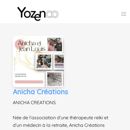
Yozenco - Organisateur de Salons, Evénements et Co
Op
Anicha Créations
ANICHA CREATIONS
Née de l’association d’une thérapeute reïki et
d’un médecin à la retraite, Anicha Créations