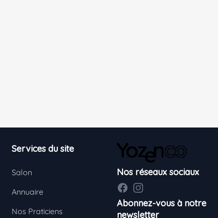
Footer
Services du site
Nos réseaux sociaux
Salon
Facebook
Instagram
Annuaire
Abonnez-vous à notre
Nos Praticiens
newsletter