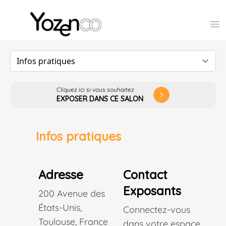
Yozenco - Organisateur de Salons, Evénements et Co
Op
Cliquez ici si vous souhaitez
arrow_forward_ios
EXPOSER DANS CE SALON
Infos pratiques
Adresse
Contact
Exposants
200 Avenue des
États-Unis,
Connectez-vous
Toulouse, France
dans votre espace