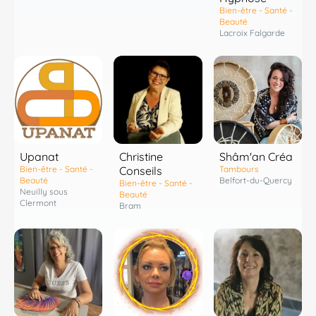
Bien-être - Santé -
Beauté
Lacroix Falgarde
Shâm'an Créa
Upanat
Christine
Tambours
Bien-être - Santé -
Conseils
Belfort-du-Quercy
Beauté
Bien-être - Santé -
Neuilly sous
Beauté
Clermont
Bram