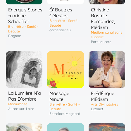
Energy's Stones
Ô' Bougies
Christine
-corinne
Célestes
Rosalie
Schoeffer
Bien-être - Santé -
Fernandez,
Beauté
Bien-être - Santé -
Médium
cornebarrieu
Beauté
Médium canal sans
Brignais
support
Port Leucate
La Lumière N’a
Massage
FrÉdÉrique
Pas D’ombre
Minute
MÉdium
Mediumnité
Bien-être - Santé -
Arts Divinatoires
Aurec-sur-Loire
Beauté
Bizanet
Entrelacs Mognard