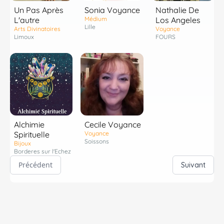
Un Pas Après
Sonia Voyance
Nathalie De
L'autre
Médium
Los Angeles
Lille
Arts Divinatoires
Voyance
Limoux
FOURS
Alchimie
Cecile Voyance
Spirituelle
Voyance
Soissons
Bijoux
Borderes sur l'Echez
Précédent
Suivant