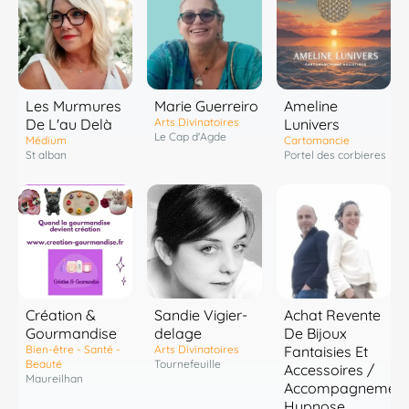
Les Murmures
Marie Guerreiro
Ameline
De L'au Delà
Arts Divinatoires
Lunivers
Le Cap d'Agde
Médium
Cartomancie
St alban
Portel des corbieres
Création &
Sandie Vigier-
Achat Revente
Gourmandise
delage
De Bijoux
Bien-être - Santé -
Arts Divinatoires
Fantaisies Et
Beauté
Tournefeuille
Accessoires /
Maureilhan
Accompagnement
Hypnose