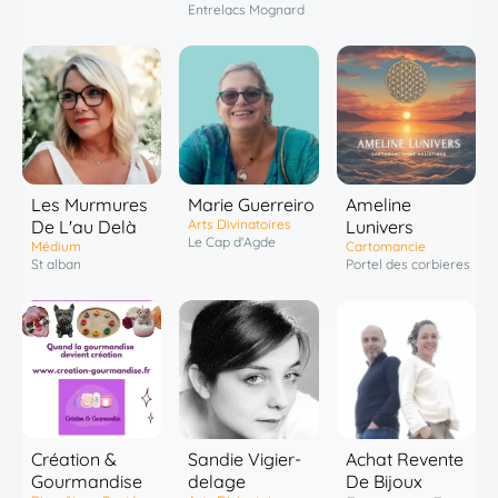
Entrelacs Mognard
Les Murmures
Marie Guerreiro
Ameline
De L'au Delà
Arts Divinatoires
Lunivers
Le Cap d'Agde
Médium
Cartomancie
St alban
Portel des corbieres
Création &
Sandie Vigier-
Achat Revente
Gourmandise
delage
De Bijoux