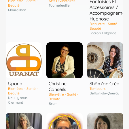
Bien-être - Santé -
Arts Divinatoires
Fantaisies Et
Beauté
Tournefeuille
Accessoires /
Maureilhan
Accompagnement
Hypnose
Bien-être - Santé -
Beauté
Lacroix Falgarde
Shâm'an Créa
Upanat
Christine
Tambours
Bien-être - Santé -
Conseils
Belfort-du-Quercy
Beauté
Bien-être - Santé -
Neuilly sous
Beauté
Clermont
Bram