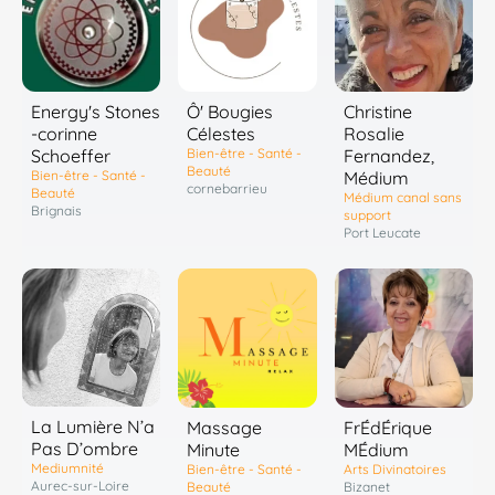
Energy's Stones
Ô' Bougies
Christine
-corinne
Célestes
Rosalie
Schoeffer
Bien-être - Santé -
Fernandez,
Beauté
Bien-être - Santé -
Médium
cornebarrieu
Beauté
Médium canal sans
Brignais
support
Port Leucate
La Lumière N’a
Massage
FrÉdÉrique
Pas D’ombre
Minute
MÉdium
Mediumnité
Bien-être - Santé -
Arts Divinatoires
Aurec-sur-Loire
Beauté
Bizanet