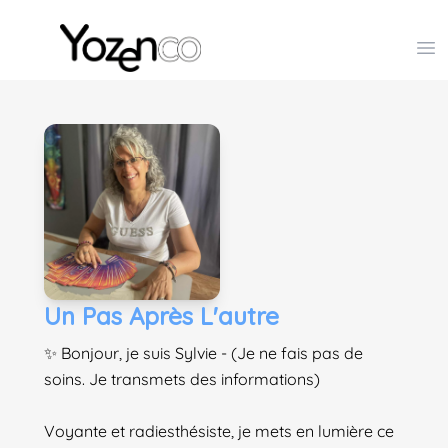
Yozenco - Organisateur de Salons, Evénements et Co
Op
Un Pas Après L'autre
✨ Bonjour, je suis Sylvie - (Je ne fais pas de
soins. Je transmets des informations)
Voyante et radiesthésiste, je mets en lumière ce