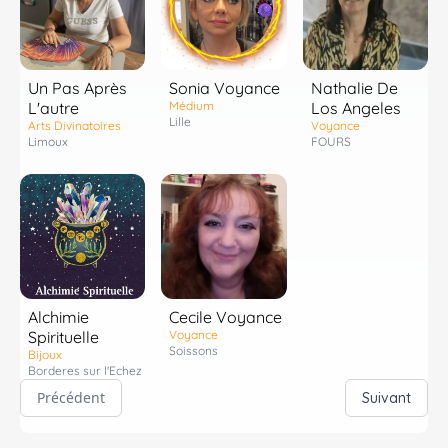
Un Pas Après
Sonia Voyance
Nathalie De
L'autre
Médium
Los Angeles
Lille
Arts Divinatoires
Voyance
Limoux
FOURS
Alchimie
Cecile Voyance
Spirituelle
Voyance
Soissons
Bijoux
Borderes sur l'Echez
Précédent
Suivant