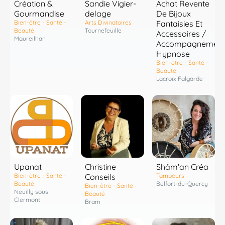
Création &
Sandie Vigier-
Achat Revente
Gourmandise
delage
De Bijoux
Bien-être - Santé -
Arts Divinatoires
Fantaisies Et
Beauté
Tournefeuille
Accessoires /
Maureilhan
Accompagnement
Hypnose
Bien-être - Santé -
Beauté
Lacroix Falgarde
Shâm'an Créa
Upanat
Christine
Tambours
Bien-être - Santé -
Conseils
Belfort-du-Quercy
Beauté
Bien-être - Santé -
Neuilly sous
Beauté
Clermont
Bram