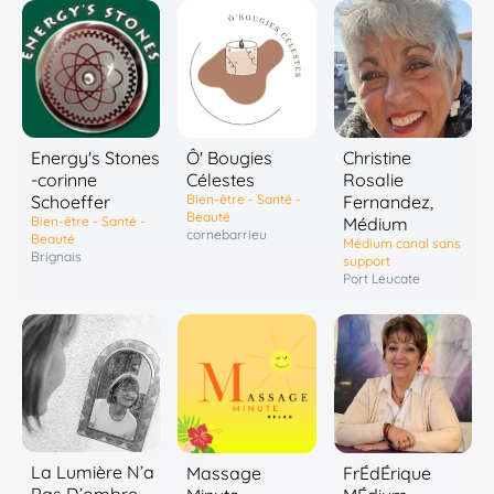
Energy's Stones
Ô' Bougies
Christine
-corinne
Célestes
Rosalie
Schoeffer
Bien-être - Santé -
Fernandez,
Beauté
Bien-être - Santé -
Médium
cornebarrieu
Beauté
Médium canal sans
Brignais
support
Port Leucate
La Lumière N’a
Massage
FrÉdÉrique