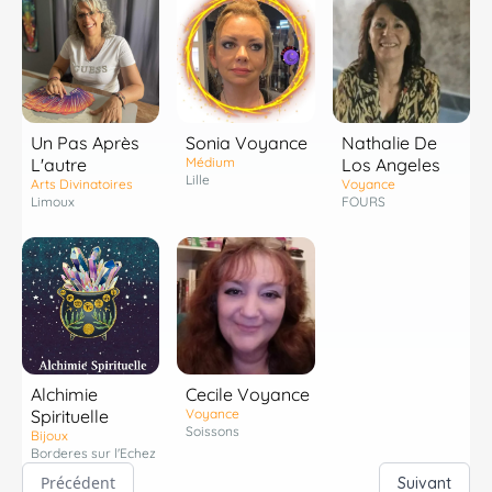
Un Pas Après
Sonia Voyance
Nathalie De
L'autre
Médium
Los Angeles
Lille
Arts Divinatoires
Voyance
Limoux
FOURS
Alchimie
Cecile Voyance
Spirituelle
Voyance
Soissons
Bijoux
Borderes sur l'Echez
Précédent
Suivant