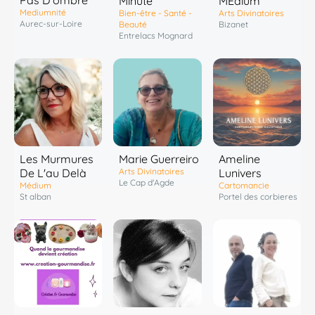
Pas D’ombre
Minute
MÉdium
Mediumnité
Bien-être - Santé -
Arts Divinatoires
Aurec-sur-Loire
Beauté
Bizanet
Entrelacs Mognard
Les Murmures
Marie Guerreiro
Ameline
De L'au Delà
Arts Divinatoires
Lunivers
Le Cap d'Agde
Médium
Cartomancie
St alban
Portel des corbieres