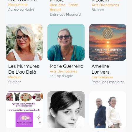
Mediumnité
Bien-être - Santé -
Arts Divinatoires
Aurec-sur-Loire
Beauté
Bizanet
Entrelacs Mognard
Les Murmures
Marie Guerreiro
Ameline
De L'au Delà
Arts Divinatoires
Lunivers
Le Cap d'Agde
Médium
Cartomancie
St alban
Portel des corbieres