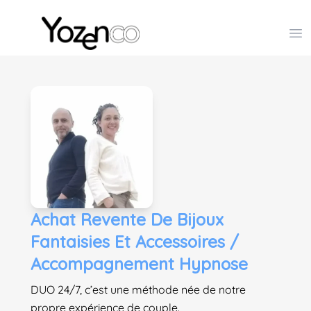
Yozenco - Organisateur de Salons, Evénements et Co
Op
Achat Revente De Bijoux
Fantaisies Et Accessoires /
Accompagnement Hypnose
DUO 24/7, c’est une méthode née de notre
propre expérience de couple.