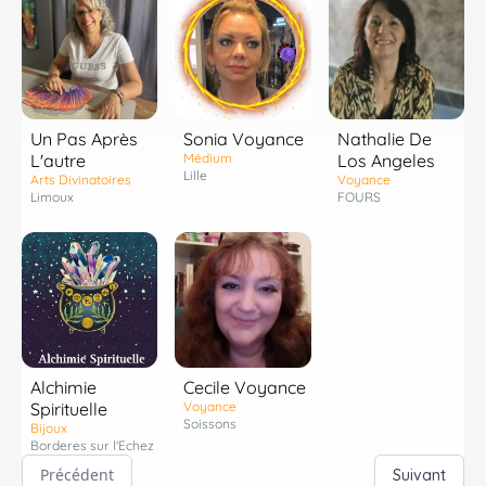
Un Pas Après
Sonia Voyance
Nathalie De
L'autre
Médium
Los Angeles
Lille
Arts Divinatoires
Voyance
Limoux
FOURS
Alchimie
Cecile Voyance
Spirituelle
Voyance
Soissons
Bijoux
Borderes sur l'Echez
Précédent
Suivant