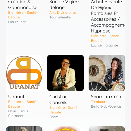
Création &
Sandie Vigier-
Achat Revente
Gourmandise
delage
De Bijoux
Bien-être - Santé -
Arts Divinatoires
Fantaisies Et
Beauté
Tournefeuille
Accessoires /
Maureilhan
Accompagnement
Hypnose
Bien-être - Santé -
Beauté
Lacroix Falgarde
Shâm'an Créa
Upanat
Christine
Tambours
Bien-être - Santé -
Conseils
Belfort-du-Quercy
Beauté
Bien-être - Santé -
Neuilly sous
Beauté
Clermont
Bram