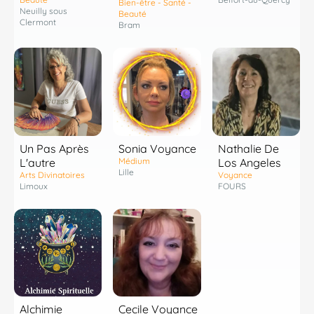
Bien-être - Santé -
Neuilly sous
Beauté
Clermont
Bram
Un Pas Après
Sonia Voyance
Nathalie De
L'autre
Médium
Los Angeles
Lille
Arts Divinatoires
Voyance
Limoux
FOURS
Alchimie
Cecile Voyance