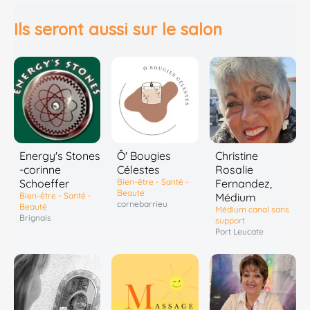
Ils seront aussi sur le salon
Energy's Stones
Ô' Bougies
Christine
-corinne
Célestes
Rosalie
Schoeffer
Bien-être - Santé -
Fernandez,
Beauté
Bien-être - Santé -
Médium
cornebarrieu
Beauté
Médium canal sans
Brignais
support
Port Leucate