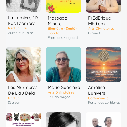
La Lumière N’a
Massage
FrÉdÉrique
Pas D’ombre
Minute
MÉdium
Mediumnité
Bien-être - Santé -
Arts Divinatoires
Aurec-sur-Loire
Beauté
Bizanet
Entrelacs Mognard
Les Murmures
Marie Guerreiro
Ameline
De L'au Delà
Arts Divinatoires
Lunivers
Le Cap d'Agde
Médium
Cartomancie
St alban
Portel des corbieres