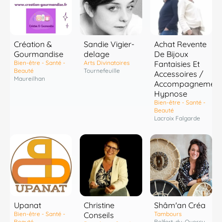
Création &
Sandie Vigier-
Achat Revente
Gourmandise
delage
De Bijoux
Bien-être - Santé -
Arts Divinatoires
Fantaisies Et
Beauté
Tournefeuille
Accessoires /
Maureilhan
Accompagnement
Hypnose
Bien-être - Santé -
Beauté
Lacroix Falgarde
Shâm'an Créa
Upanat
Christine
Tambours
Bien-être - Santé -
Conseils
Belfort-du-Quercy
Beauté