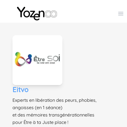
Yozenco - Organisateur de Salons, Evénements et Co
Op
Eitvo
Experts en libération des peurs, phobies,
angoisses (en 1 séance)
et des mémoires transgénérationnelles
pour Être à ta Juste place !