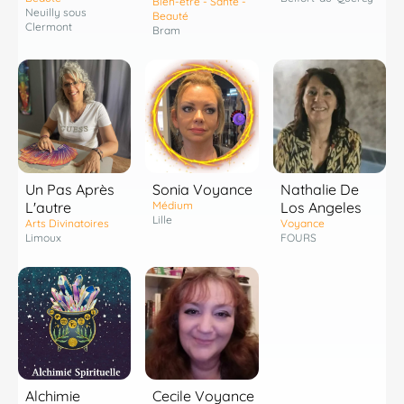
Bien-être - Santé -
Neuilly sous
Beauté
Clermont
Bram
Un Pas Après
Sonia Voyance
Nathalie De
L'autre
Médium
Los Angeles
Lille
Arts Divinatoires
Voyance
Limoux
FOURS
Alchimie
Cecile Voyance