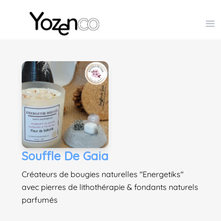
Yozenco - Organisateur de Salons, Evénements et Co
Op
Souffle De Gaia
Créateurs de bougies naturelles "Energetiks"
avec pierres de lithothérapie & fondants naturels
parfumés