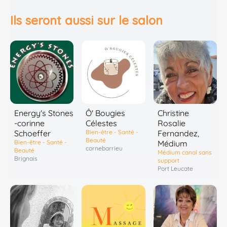
Ils seront aussi sur le salon
Energy's Stones
Ô' Bougies
Christine
-corinne
Célestes
Rosalie
Schoeffer
Bien-être - Santé -
Fernandez,
Beauté
Bien-être - Santé -
Médium
cornebarrieu
Beauté
Médium canal sans
Brignais
support
Port Leucate