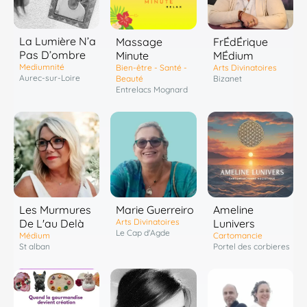
La Lumière N’a
Massage
FrÉdÉrique
Pas D’ombre
Minute
MÉdium
Mediumnité
Bien-être - Santé -
Arts Divinatoires
Aurec-sur-Loire
Beauté
Bizanet
Entrelacs Mognard
Les Murmures
Marie Guerreiro
Ameline
De L'au Delà
Arts Divinatoires
Lunivers
Le Cap d'Agde
Médium
Cartomancie
St alban
Portel des corbieres