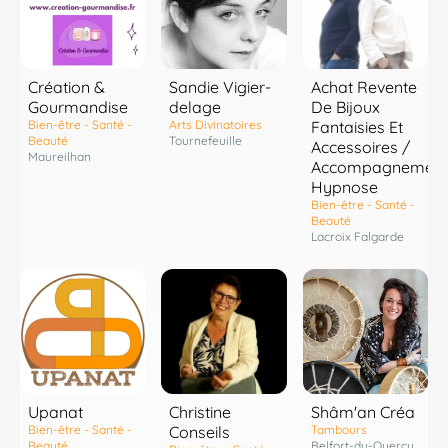
Création &
Sandie Vigier-
Achat Revente
Gourmandise
delage
De Bijoux
Bien-être - Santé -
Arts Divinatoires
Fantaisies Et
Beauté
Tournefeuille
Accessoires /
Maureilhan
Accompagnement
Hypnose
Bien-être - Santé -
Beauté
Lacroix Falgarde
Shâm'an Créa
Upanat
Christine
Tambours
Bien-être - Santé -
Conseils
Belfort-du-Quercy
Beauté