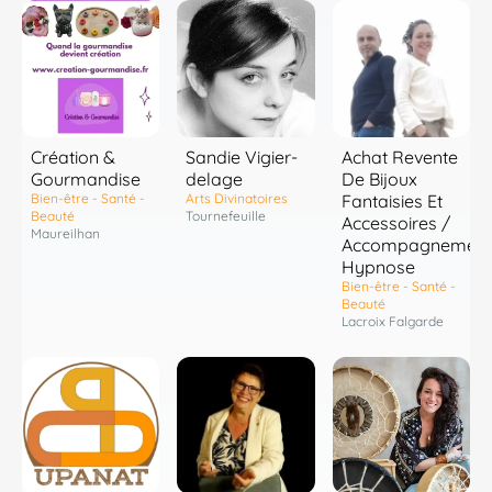
Création &
Sandie Vigier-
Achat Revente
Gourmandise
delage
De Bijoux
Bien-être - Santé -
Arts Divinatoires
Fantaisies Et
Beauté
Tournefeuille
Accessoires /
Maureilhan
Accompagnement
Hypnose
Bien-être - Santé -
Beauté
Lacroix Falgarde