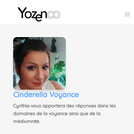
Yozenco - Organisateur de Salons, Evénements et Co
Op
Cinderella Voyance
Cynthia vous apportera des réponses dans les
domaines de la voyance ainsi que de la
médiumnité.