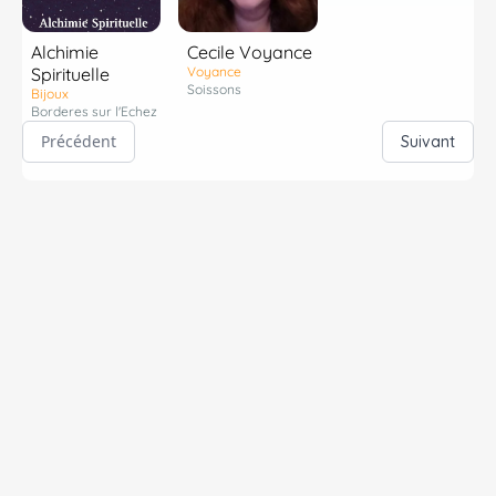
Alchimie
Cecile Voyance
Spirituelle
Voyance
Soissons
Bijoux
Borderes sur l'Echez
Précédent
Suivant