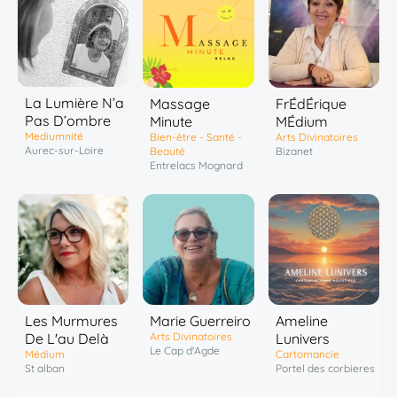
La Lumière N’a
Massage
FrÉdÉrique
Pas D’ombre
Minute
MÉdium
Mediumnité
Bien-être - Santé -
Arts Divinatoires
Aurec-sur-Loire
Beauté
Bizanet
Entrelacs Mognard
Les Murmures
Marie Guerreiro
Ameline
De L'au Delà
Arts Divinatoires
Lunivers
Le Cap d'Agde
Médium
Cartomancie
St alban
Portel des corbieres