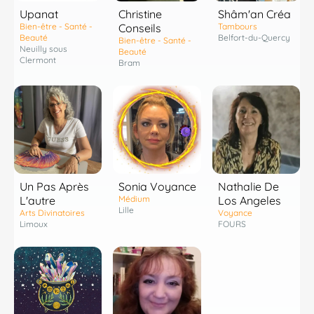
Shâm'an Créa
Upanat
Christine
Tambours
Bien-être - Santé -
Conseils
Belfort-du-Quercy
Beauté
Bien-être - Santé -
Neuilly sous
Beauté
Clermont
Bram
Un Pas Après
Sonia Voyance
Nathalie De
L'autre
Médium
Los Angeles
Lille
Arts Divinatoires
Voyance
Limoux
FOURS