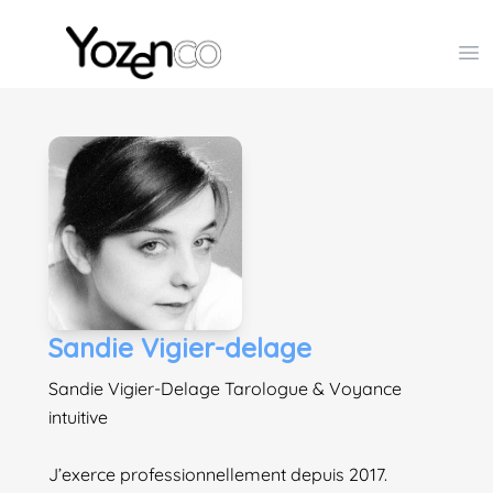
Yozenco - Organisateur de Salons, Evénements et Co
Op
Sandie Vigier-delage
Sandie Vigier-Delage Tarologue & Voyance
intuitive
J’exerce professionnellement depuis 2017.