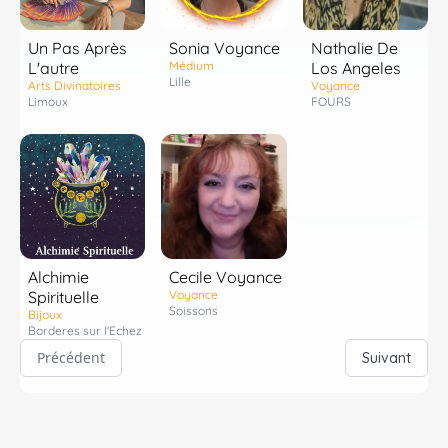
Un Pas Après
Sonia Voyance
Nathalie De
L'autre
Médium
Los Angeles
Lille
Arts Divinatoires
Voyance
Limoux
FOURS
Alchimie
Cecile Voyance
Spirituelle
Voyance
Soissons
Bijoux
Borderes sur l'Echez
Précédent
Suivant