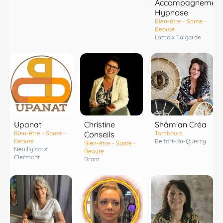
Accompagnement
Hypnose
Bien-être - Santé -
Beauté
Lacroix Falgarde
Shâm'an Créa
Upanat
Christine
Tambours
Bien-être - Santé -
Conseils
Belfort-du-Quercy
Beauté
Bien-être - Santé -
Neuilly sous
Beauté
Clermont
Bram