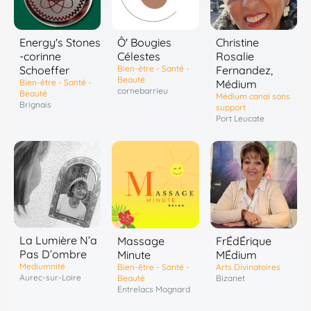
Energy's Stones
Ô' Bougies
Christine
-corinne
Célestes
Rosalie
Schoeffer
Bien-être - Santé -
Fernandez,
Beauté
Bien-être - Santé -
Médium
cornebarrieu
Beauté
Médium canal sans
Brignais
support
Port Leucate
La Lumière N’a
Massage
FrÉdÉrique
Pas D’ombre
Minute
MÉdium
Mediumnité
Bien-être - Santé -
Arts Divinatoires
Aurec-sur-Loire
Beauté
Bizanet
Entrelacs Mognard