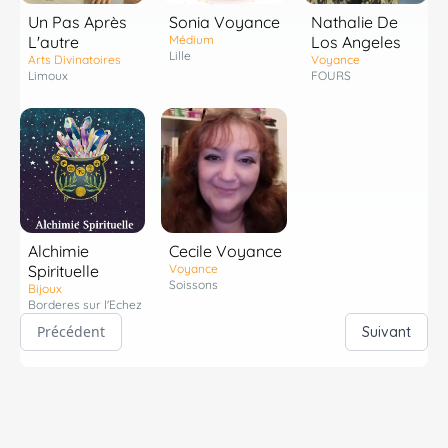
Un Pas Après
Sonia Voyance
Nathalie De
L'autre
Médium
Los Angeles
Lille
Arts Divinatoires
Voyance
Limoux
FOURS
Alchimie
Cecile Voyance
Spirituelle
Voyance
Soissons
Bijoux
Borderes sur l'Echez
Précédent
Suivant