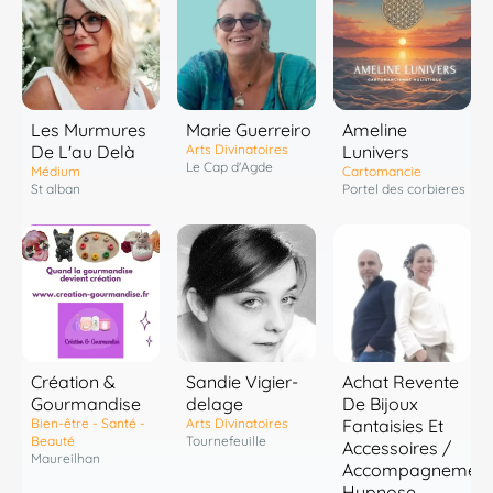
Les Murmures
Marie Guerreiro
Ameline
De L'au Delà
Arts Divinatoires
Lunivers
Le Cap d'Agde
Médium
Cartomancie
St alban
Portel des corbieres
Création &
Sandie Vigier-
Achat Revente
Gourmandise
delage
De Bijoux
Bien-être - Santé -
Arts Divinatoires
Fantaisies Et
Beauté
Tournefeuille
Accessoires /
Maureilhan
Accompagnement
Hypnose