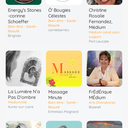
Energy's Stones
Ô' Bougies
Christine
-corinne
Célestes
Rosalie
Schoeffer
Bien-être - Santé -
Fernandez,
Beauté
Bien-être - Santé -
Médium
cornebarrieu
Beauté
Médium canal sans
Brignais
support
Port Leucate
La Lumière N’a
Massage
FrÉdÉrique
Pas D’ombre
Minute
MÉdium
Mediumnité
Bien-être - Santé -
Arts Divinatoires
Aurec-sur-Loire
Beauté
Bizanet
Entrelacs Mognard