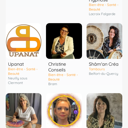
Bien-être - Santé -
Beauté
Lacroix Falgarde
Shâm'an Créa
Upanat
Christine
Tambours
Bien-être - Santé -
Conseils
Belfort-du-Quercy
Beauté
Bien-être - Santé -
Neuilly sous
Beauté
Clermont
Bram