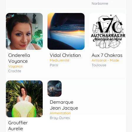
Narbonne
Cinderella
Vidal Christian
Aux 7 Chakras
Voyance
Mediumnité
Artisanat - Mode
Paris
Toulouse
Voyance
Crochte
Demarque
Jean Jacque
Alimentation
Bray-Dunes
Grouffier
Aurelie