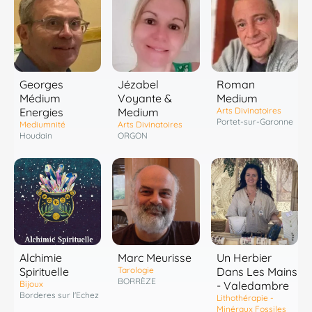
Georges
Jézabel
Roman
Médium
Voyante &
Medium
Energies
Medium
Arts Divinatoires
Portet-sur-Garonne
Mediumnité
Arts Divinatoires
Houdain
ORGON
Marc Meurisse
Alchimie
Un Herbier
Tarologie
Spirituelle
Dans Les Mains
BORRÈZE
Bijoux
- Valedambre
Borderes sur l'Echez
Lithothérapie -
Minéraux Fossiles