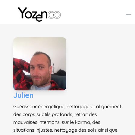
Yozenco - Organisateur de Salons, Evénements et Co
Op
Julien
Guérisseur énergétique, nettoyage et alignement
des corps subtils profonds, retrait des
mauvaises intentions, sur le karma, des
situations injustes, nettoyage des sols ainsi que