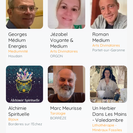
Georges
Jézabel
Roman
Médium
Voyante &
Medium
Energies
Medium
Arts Divinatoires
Portet-sur-Garonne
Mediumnité
Arts Divinatoires
Houdain
ORGON
Marc Meurisse
Alchimie
Un Herbier
Tarologie
Spirituelle
Dans Les Mains
BORRÈZE
Bijoux
- Valedambre
Borderes sur l'Echez
Lithothérapie -
Minéraux Fossiles