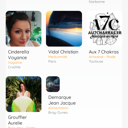
Narbonne
Cinderella
Vidal Christian
Aux 7 Chakras
Voyance
Mediumnité
Artisanat - Mode
Paris
Toulouse
Voyance
Crochte
Demarque
Jean Jacque
Alimentation
Bray-Dunes
Grouffier
Aurelie
Bien-être - Santé -