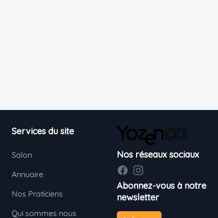
Footer
Services du site
Nos réseaux sociaux
Salon
Facebook
Instagram
Annuaire
Abonnez-vous à notre
Nos Praticiens
newsletter
Qui sommes nous