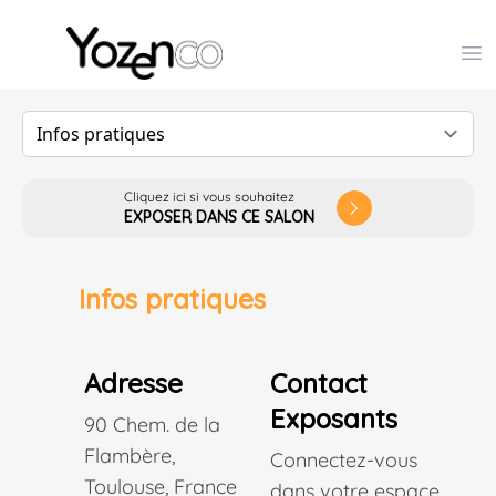
Yozenco - Organisateur de Salons, Evénements et Co
Op
Cliquez ici si vous souhaitez
arrow_forward_ios
EXPOSER DANS CE SALON
Infos pratiques
Adresse
Contact
Exposants
90 Chem. de la
Flambère,
Connectez-vous
Toulouse, France
dans votre espace