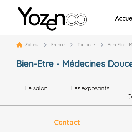
Yozenco - Organisateur de Salons, Evénements et Co
Accuei
Salons
France
Toulouse
Bien-Etre - 
Bien-Etre - Médecines Douces
Le salon
Les exposants
C
Contact