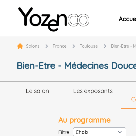
Yozenco - Organisateur de Salons, Evénements et Co
Accuei
Salons
France
Toulouse
Bien-Etre - 
Bien-Etre - Médecines Douces
Le salon
Les exposants
C
Au programme
Filtre