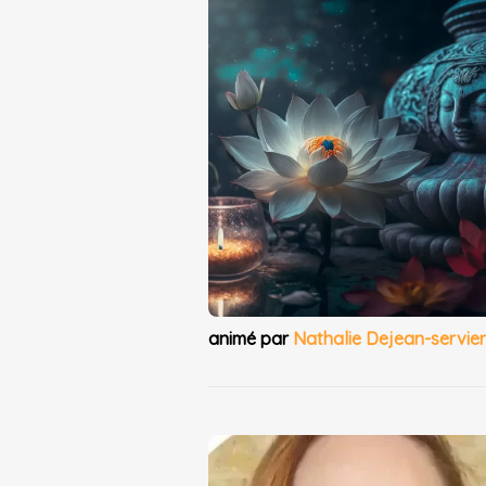
animé par
Nathalie Dejean-servie