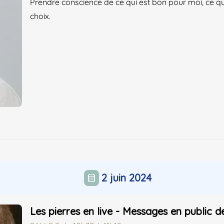
Prendre conscience de ce qui est bon pour moi, ce qui 
choix.
2 juin 2024
calendar_month
Les pierres en live - Messages en public d