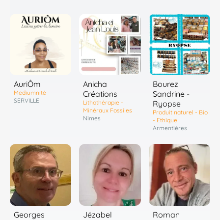
AuriÔm
Anicha
Bourez
Mediumnité
Créations
Sandrine -
SERVILLE
Lithothérapie -
Ryopse
Minéraux Fossiles
Produit naturel - Bio
Nimes
- Ethique
Armentières
Georges
Jézabel
Roman