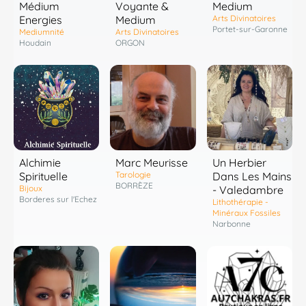
Médium
Voyante &
Medium
Energies
Medium
Arts Divinatoires
Portet-sur-Garonne
Mediumnité
Arts Divinatoires
Houdain
ORGON
Marc Meurisse
Alchimie
Un Herbier
Tarologie
Spirituelle
Dans Les Mains
BORRÈZE
Bijoux
- Valedambre
Borderes sur l'Echez
Lithothérapie -
Minéraux Fossiles
Narbonne