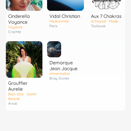
Cinderella
Vidal Christian
Aux 7 Chakras
Voyance
Mediumnité
Artisanat - Mode
Paris
Toulouse
Voyance
Crochte
Demarque
Jean Jacque
Alimentation
Bray-Dunes
Grouffier
Aurelie
Bien-être - Santé -
Beauté
Arsac