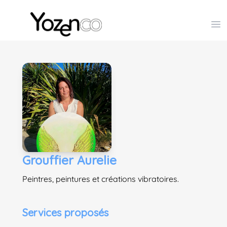
Yozenco - Organisateur de Salons, Evénements et Co
Op
Grouffier Aurelie
Peintres, peintures et créations vibratoires.
Services proposés