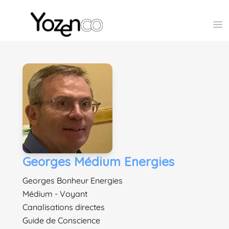
Yozenco - Organisateur de Salons, Evénements et Co
Op
Georges Médium Energies
Georges Bonheur Energies
Médium - Voyant
Canalisations directes
Guide de Conscience