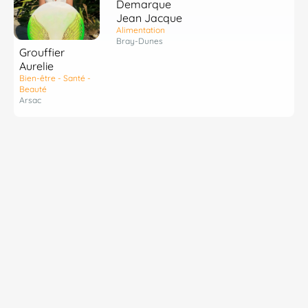
Demarque
Jean Jacque
Alimentation
Bray-Dunes
Grouffier
Aurelie
Bien-être - Santé -
Beauté
Arsac