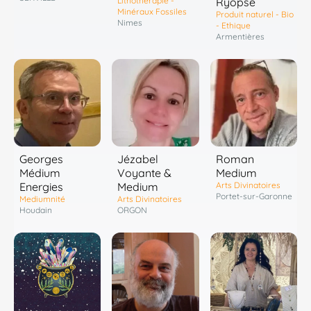
Lithothérapie -
Ryopse
Minéraux Fossiles
Produit naturel - Bio
Nimes
- Ethique
Armentières
Georges
Jézabel
Roman
Médium
Voyante &
Medium
Energies
Medium
Arts Divinatoires
Portet-sur-Garonne
Mediumnité
Arts Divinatoires
Houdain
ORGON