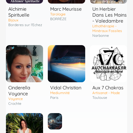
Marc Meurisse
Alchimie
Un Herbier
Tarologie
Spirituelle
Dans Les Mains
BORRÈZE
Bijoux
- Valedambre
Borderes sur l'Echez
Lithothérapie -
Minéraux Fossiles
Narbonne
Cinderella
Vidal Christian
Aux 7 Chakras
Voyance
Mediumnité
Artisanat - Mode
Paris
Toulouse
Voyance
Crochte