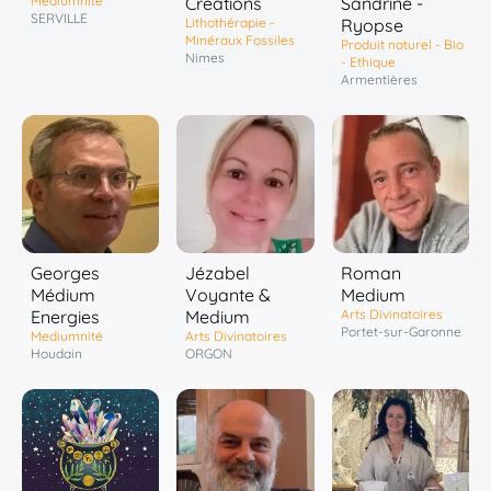
Mediumnité
Créations
Sandrine -
SERVILLE
Lithothérapie -
Ryopse
Minéraux Fossiles
Produit naturel - Bio
Nimes
- Ethique
Armentières
Georges
Jézabel
Roman
Médium
Voyante &
Medium
Energies
Medium
Arts Divinatoires
Portet-sur-Garonne
Mediumnité
Arts Divinatoires
Houdain
ORGON