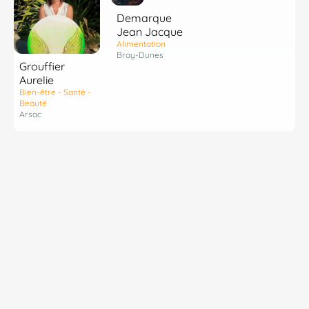
Demarque
Jean Jacque
Alimentation
Bray-Dunes
Grouffier
Aurelie
Bien-être - Santé -
Beauté
Arsac