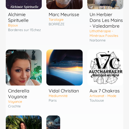
Marc Meurisse
Alchimie
Un Herbier
Tarologie
Spirituelle
Dans Les Mains
BORRÈZE
Bijoux
- Valedambre
Borderes sur l'Echez
Lithothérapie -
Minéraux Fossiles
Narbonne
Cinderella
Vidal Christian
Aux 7 Chakras
Voyance
Mediumnité
Artisanat - Mode
Paris
Toulouse
Voyance
Crochte