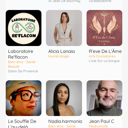
St Jean De Bournay
La Bastidonne
Laboratoire
R’eve De L’Âme
Alicia Lanaia
Re’flacon
Arts Divinatoires
Numérologie
L’isle Sur La Sorgue
Bien-être - Santé -
Beauté
Salon De Provence
Le Souffle De
Nadia.harmonia
Jean Paul C
L'au-delà
Bien-être - Santé -
Mediumnité