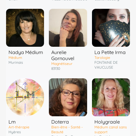
Nadya Médium
Aurelie
La Petite Irma
Médium
Gornouvel
Tarologie
Murinais
FONTAINE DE
Magnétiseur
VAUCLUSE
83130
Lm
Doterra
Holygraale
Art-thérapie
Bien-être - Santé -
Médium canal sans
Hyères
Beauté
support