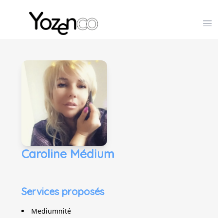
Yozenco - Organisateur de Salons, Evénements et Co
Op
Caroline Médium
Services proposés
Mediumnité