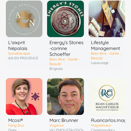
L'aixprit
Energy's Stones
Lifestyle
Népalais
-corinne
Management
Sonothérapie
Schoeffer
Bien-être - Santé -
AIX EN PROVENCE
Beauté
Bien-être - Santé -
Lasauvage
Beauté
Brignais
Marc Brunner
Mcosi®
Ruancarlos.magne
Voyance
Feng Shui
Magnétiseur
VILLEMOUSTAUSSOU
Onex
Castelnaudary