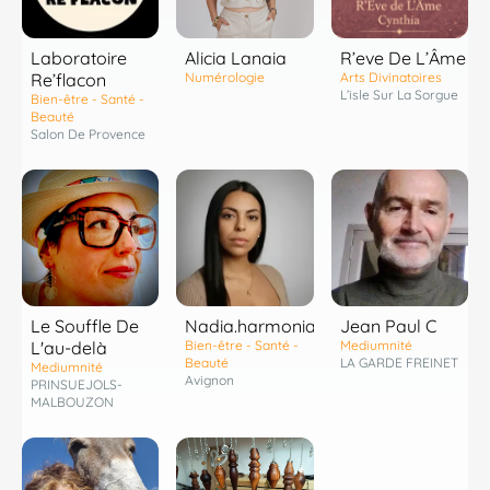
Laboratoire
R’eve De L’Âme
Alicia Lanaia
Re’flacon
Arts Divinatoires
Numérologie
L’isle Sur La Sorgue
Bien-être - Santé -
Beauté
Salon De Provence
Le Souffle De
Nadia.harmonia
Jean Paul C
L'au-delà
Bien-être - Santé -
Mediumnité
Beauté
LA GARDE FREINET
Mediumnité
Avignon
PRINSUEJOLS-
MALBOUZON