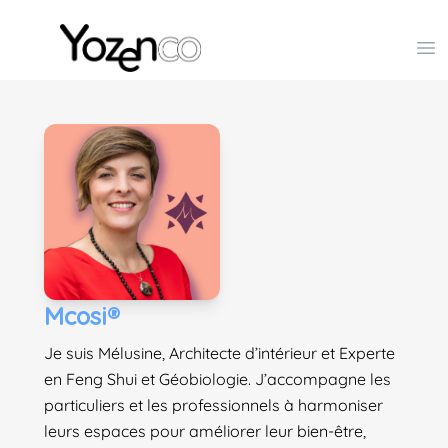
Yozenco - Organisateur de Salons, Evénements et Co
Op
Mcosi®
Je suis Mélusine, Architecte d’intérieur et Experte
en Feng Shui et Géobiologie. J’accompagne les
particuliers et les professionnels à harmoniser
leurs espaces pour améliorer leur bien-être,