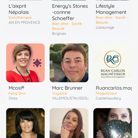
L'aixprit
Energy's Stones
Lifestyle
Népalais
-corinne
Management
Sonothérapie
Schoeffer
Bien-être - Santé -
AIX EN PROVENCE
Beauté
Bien-être - Santé -
Lasauvage
Beauté
Brignais
Marc Brunner
Mcosi®
Ruancarlos.magne
Voyance
Feng Shui
Magnétiseur
VILLEMOUSTAUSSOU
Onex
Castelnaudary