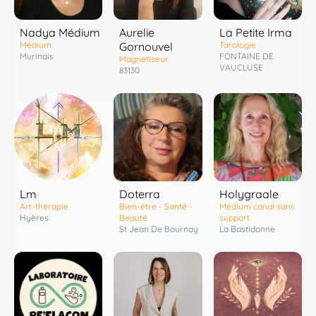
Nadya Médium
Aurelie
La Petite Irma
Médium
Gornouvel
Tarologie
Murinais
FONTAINE DE
Magnétiseur
VAUCLUSE
83130
Lm
Doterra
Holygraale
Art-thérapie
Bien-être - Santé -
Médium canal sans
Hyères
Beauté
support
St Jean De Bournay
La Bastidonne