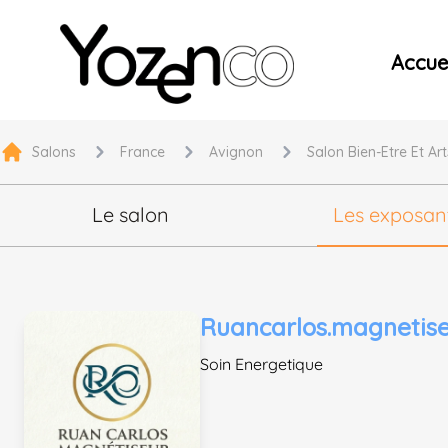
Yozenco - Organisateur de Salons, Evénements et Co
Accuei
Salons
France
Avignon
Salon Bien-Etre Et Art
Le salon
Les exposan
Ruancarlos.magnetis
Soin Energetique