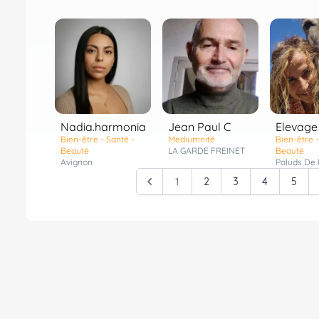
Nadia.harmonia
Jean Paul C
Elevage
Bien-être - Santé -
Mediumnité
Bien-être -
Beauté
LA GARDE FREINET
Beauté
Avignon
Paluds De
1
2
3
4
5