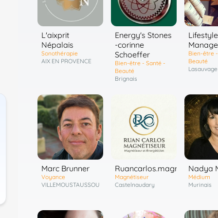
L'aixprit
Energy's Stones
Lifestyle
Népalais
-corinne
Manage
Sonothérapie
Schoeffer
Bien-être -
AIX EN PROVENCE
Beauté
Bien-être - Santé -
Lasauvage
Beauté
Brignais
Marc Brunner
Ruancarlos.magnetiseur
Nadya 
Voyance
Magnétiseur
Médium
VILLEMOUSTAUSSOU
Castelnaudary
Murinais