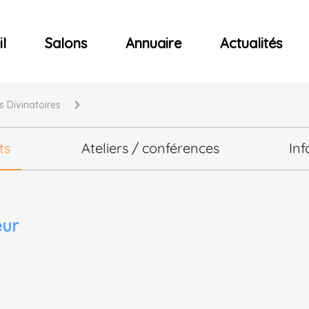
ncerts
l
Salons
Annuaire
Actualités
s Divinatoires
ts
Ateliers / conférences
Inf
eur