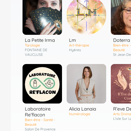
Lm
Doterra
La Petite Irma
Art-thérapie
Bien-être -
Tarologie
Hyères
Beauté
FONTAINE DE
St Jean D
VAUCLUSE
Laboratoire
R’eve D
Alicia Lanaia
Re’flacon
Arts Divina
Numérologie
L’isle Sur 
Bien-être - Santé -
Beauté
Salon De Provence