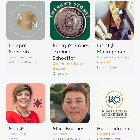
L'aixprit
Energy's Stones
Lifestyle
Népalais
-corinne
Management
Sonothérapie
Schoeffer
Bien-être - Santé -
AIX EN PROVENCE
Beauté
Bien-être - Santé -
Lasauvage
Beauté
Brignais
Marc Brunner
Mcosi®
Ruancarlos.magne
Voyance
Feng Shui
Magnétiseur
VILLEMOUSTAUSSOU
Onex
Castelnaudary