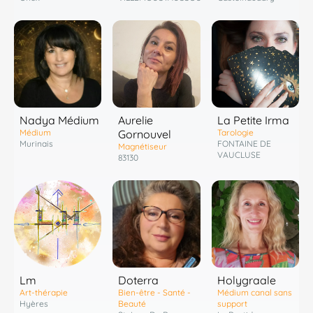
Nadya Médium
Aurelie
La Petite Irma
Médium
Gornouvel
Tarologie
Murinais
FONTAINE DE
Magnétiseur
VAUCLUSE
83130
Lm
Doterra
Holygraale
Art-thérapie
Bien-être - Santé -
Médium canal sans
Hyères
Beauté
support