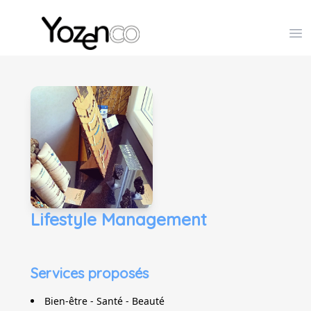
Yozenco - Organisateur de Salons, Evénements et Co
Op
Lifestyle Management
Services proposés
Bien-être - Santé - Beauté