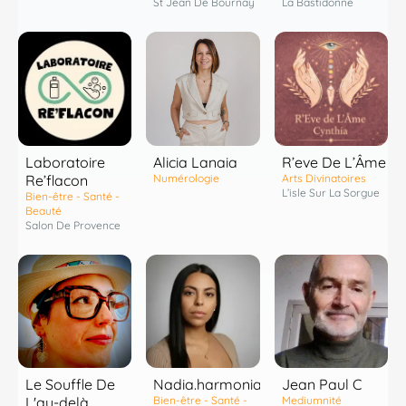
St Jean De Bournay
La Bastidonne
Laboratoire
R’eve De L’Âme
Alicia Lanaia
Re’flacon
Arts Divinatoires
Numérologie
L’isle Sur La Sorgue
Bien-être - Santé -
Beauté
Salon De Provence
Le Souffle De
Nadia.harmonia
Jean Paul C
L'au-delà
Bien-être - Santé -
Mediumnité