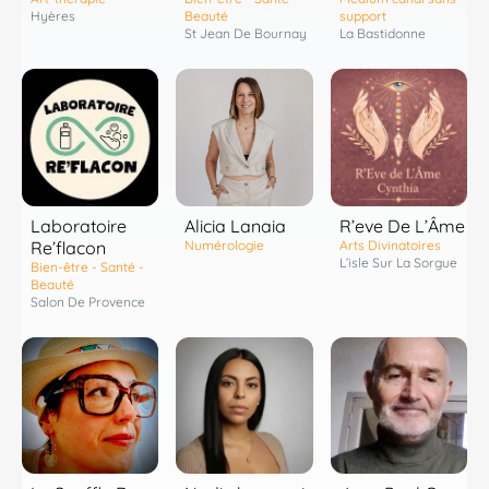
Hyères
Beauté
support
St Jean De Bournay
La Bastidonne
Laboratoire
R’eve De L’Âme
Alicia Lanaia
Re’flacon
Arts Divinatoires
Numérologie
L’isle Sur La Sorgue
Bien-être - Santé -
Beauté
Salon De Provence