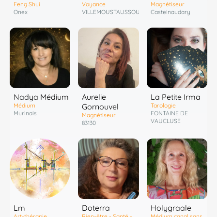
Voyance
Feng Shui
Magnétiseur
VILLEMOUSTAUSSOU
Onex
Castelnaudary
Nadya Médium
Aurelie
La Petite Irma
Médium
Gornouvel
Tarologie
Murinais
FONTAINE DE
Magnétiseur
VAUCLUSE
83130
Lm
Doterra
Holygraale
Art-thérapie
Bien-être - Santé -
Médium canal sans