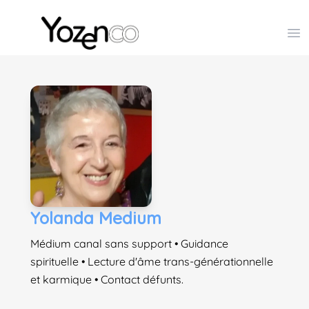
Yozenco - Organisateur de Salons, Evénements et Co
Op
Yolanda Medium
Médium canal sans support • Guidance
spirituelle • Lecture d'âme trans-générationnelle
et karmique • Contact défunts.