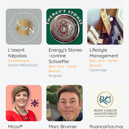
L'aixprit
Energy's Stones
Lifestyle
Népalais
-corinne
Management
Sonothérapie
Schoeffer
Bien-être - Santé -
AIX EN PROVENCE
Beauté
Bien-être - Santé -
Lasauvage
Beauté
Brignais
Marc Brunner
Mcosi®
Ruancarlos.magne