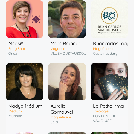
Marc Brunner
Mcosi®
Ruancarlos.magne
Voyance
Feng Shui
Magnétiseur
VILLEMOUSTAUSSOU
Onex
Castelnaudary
Nadya Médium
Aurelie
La Petite Irma
Médium
Gornouvel
Tarologie
Murinais
FONTAINE DE
Magnétiseur
VAUCLUSE
83130