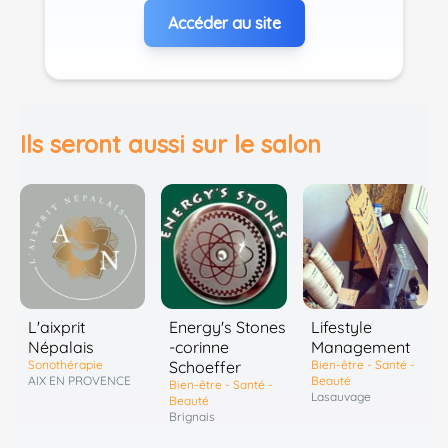
Accéder au site
Ils seront aussi sur le salon
L'aixprit
Energy's Stones
Lifestyle
Népalais
-corinne
Management
Sonothérapie
Schoeffer
Bien-être - Santé -
AIX EN PROVENCE
Beauté
Bien-être - Santé -
Lasauvage
Beauté
Brignais