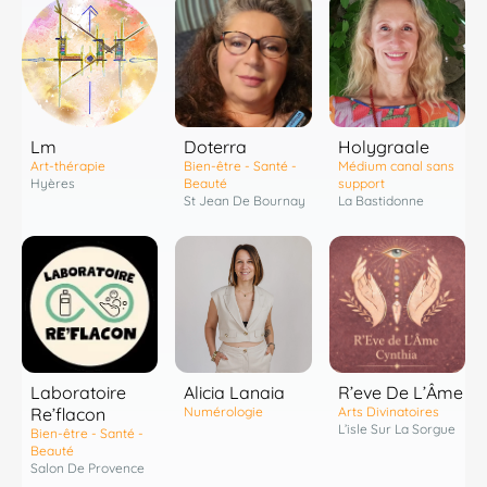
Lm
Doterra
Holygraale
Art-thérapie
Bien-être - Santé -
Médium canal sans
Hyères
Beauté
support
St Jean De Bournay
La Bastidonne
Laboratoire
R’eve De L’Âme
Alicia Lanaia
Re’flacon
Arts Divinatoires
Numérologie
L’isle Sur La Sorgue
Bien-être - Santé -
Beauté
Salon De Provence