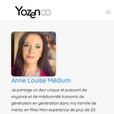
Yozenco - Organisateur de Salons, Evénements et Co
Op
Anne Louise Médium
Je partage un don unique et puissant de
voyance et de médiumnité transmis de
génération en génération dans ma famille de
mères en filles Mon expérience de plus de 20