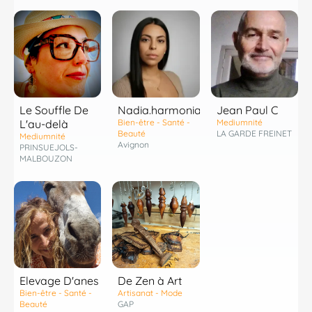
Le Souffle De
Nadia.harmonia
Jean Paul C
L'au-delà
Bien-être - Santé -
Mediumnité
Beauté
LA GARDE FREINET
Mediumnité
Avignon
PRINSUEJOLS-
MALBOUZON
Elevage D'anes
De Zen à Art
Bien-être - Santé -
Artisanat - Mode
Beauté
GAP