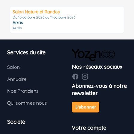
Salon Nature et Randos
Du 10 octobre 2026 au 11 octobre 2026
Arras
Arras
Footer
Services du site
Nos réseaux sociaux
Salon
Facebook
Instagram
Annuaire
Abonnez-vous à notre
Nos Praticiens
newsletter
Qui sommes nous
S'abonner
Société
Votre compte