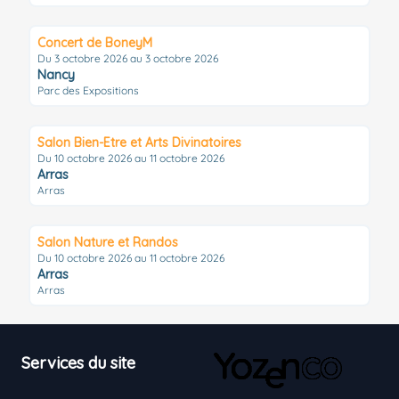
Concert de BoneyM
Du 3 octobre 2026 au 3 octobre 2026
Nancy
Parc des Expositions
Salon Bien-Etre et Arts Divinatoires
Du 10 octobre 2026 au 11 octobre 2026
Arras
Arras
Salon Nature et Randos
Du 10 octobre 2026 au 11 octobre 2026
Arras
Arras
Footer
Services du site