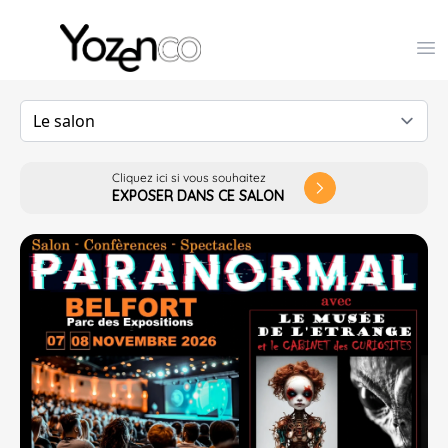
Yozenco - Organisateur de Salons, Evénements et Co
Op
Cliquez ici si vous souhaitez
arrow_forward_ios
EXPOSER DANS CE SALON