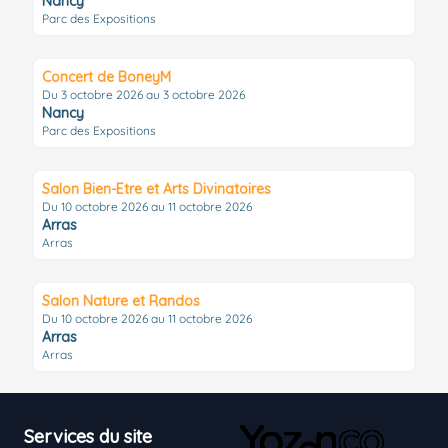
Nancy
Parc des Expositions
Concert de BoneyM
Du 3 octobre 2026 au 3 octobre 2026
Nancy
Parc des Expositions
Salon Bien-Etre et Arts Divinatoires
Du 10 octobre 2026 au 11 octobre 2026
Arras
Arras
Salon Nature et Randos
Du 10 octobre 2026 au 11 octobre 2026
Arras
Arras
Footer
Services du site