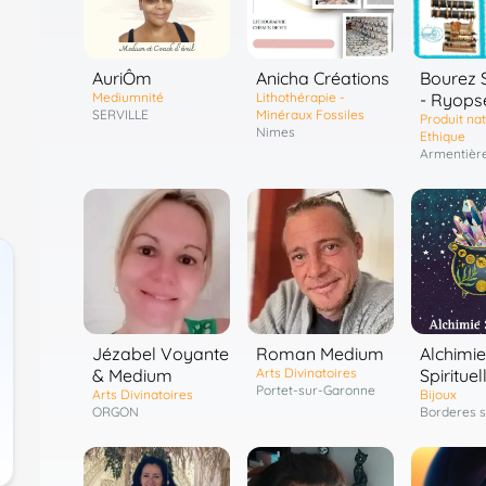
AuriÔm
Anicha Créations
Bourez 
Mediumnité
Lithothérapie -
- Ryops
SERVILLE
Minéraux Fossiles
Produit nat
Nimes
Ethique
Armentièr
Jézabel Voyante
Roman Medium
Alchimie
& Medium
Arts Divinatoires
Spirituel
Portet-sur-Garonne
Arts Divinatoires
Bijoux
ORGON
Borderes s