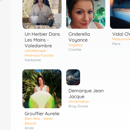
Un Herbier Dans
Cinderella
Vidal Ch
Les Mains -
Voyance
Mediumnit
Paris
Valedambre
Voyance
Crochte
Lithothérapie -
Minéraux Fossiles
Narbonne
Demarque Jean
Jacque
Alimentation
Bray-Dunes
Grouffier Aurelie
Bien-être - Santé -
Beauté
Arsac