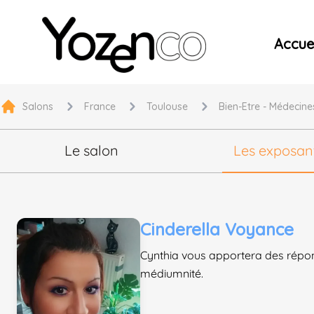
Yozenco - Organisateur de Salons, Evénements et Co
Accuei
Salons
France
Toulouse
Bien-Etre - Médecine
Le salon
Les exposan
Cinderella Voyance
Cynthia vous apportera des répon
médiumnité.